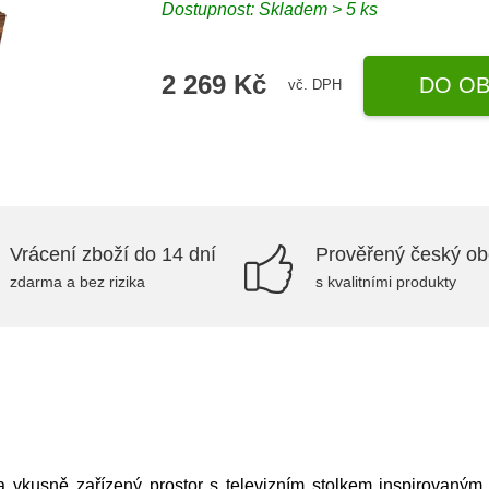
Dostupnost: Skladem > 5 ks
2 269 Kč
DO OB
vč. DPH
Vrácení zboží do 14 dní
Prověřený český o
zdarma a bez rizika
s kvalitními produkty
 vkusně zařízený prostor s televizním stolkem inspirovaný