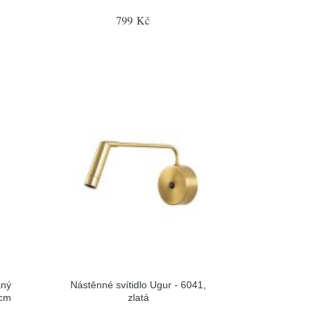
799 Kč
aný
Nástěnné svítidlo Ugur - 6041,
 cm
zlatá