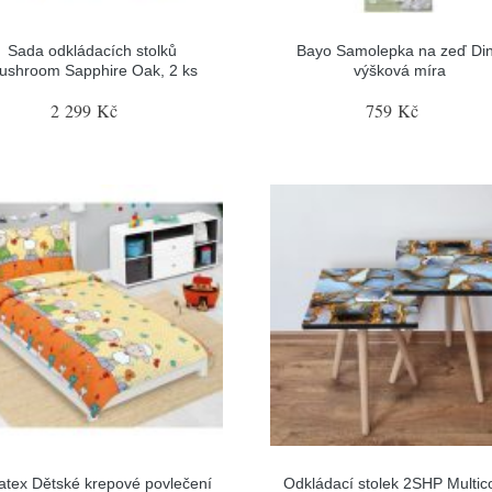
Sada odkládacích stolků
Bayo Samolepka na zeď Di
ushroom Sapphire Oak, 2 ks
výšková míra
2 299 Kč
759 Kč
latex Dětské krepové povlečení
Odkládací stolek 2SHP Multico