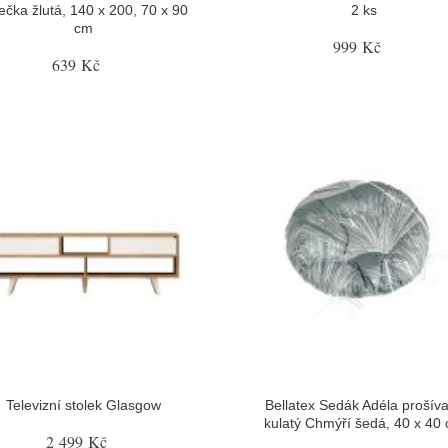
čka žlutá, 140 x 200, 70 x 90
2 ks
cm
999 Kč
639 Kč
Televizní stolek Glasgow
Bellatex Sedák Adéla prošív
kulatý Chmýří šedá, 40 x 40
2 499 Kč