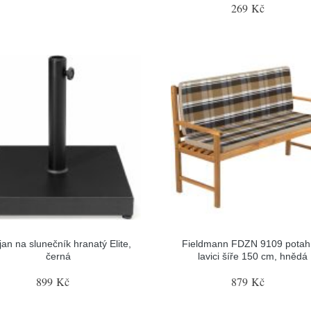
269 Kč
jan na slunečník hranatý Elite,
Fieldmann FDZN 9109 potah
černá
lavici šíře 150 cm, hnědá
899 Kč
879 Kč