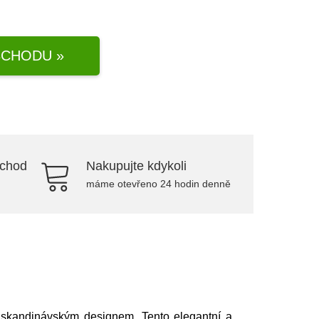
CHODU »
bchod
Nakupujte kdykoli
máme otevřeno 24 hodin denně
m skandinávským designem. Tento elegantní a