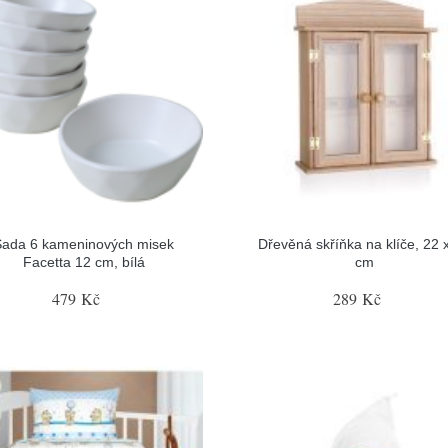
Sada 6 kameninových misek
Dřevěná skříňka na klíče, 22 
Facetta 12 cm, bílá
cm
479 Kč
289 Kč