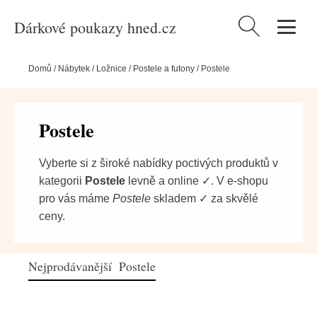
Dárkové poukazy hned.cz
Vyhledávání
Domů
/
Nábytek
/
Ložnice
/
Postele a futony
/
Postele
Postele
Vyberte si z široké nabídky poctivých produktů v
kategorii
Postele
levně a online ✓. V e-shopu
pro vás máme
Postele
skladem ✓ za skvělé
ceny.
Nejprodávanější Postele