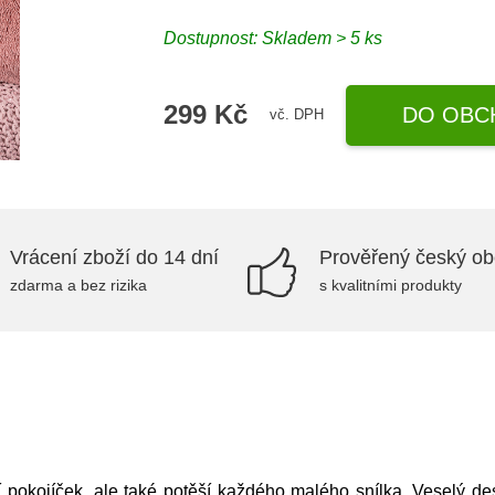
Dostupnost: Skladem > 5 ks
299 Kč
DO OBC
vč. DPH
Vrácení zboží do 14 dní
Prověřený český o
zdarma a bez rizika
s kvalitními produkty
í pokojíček, ale také potěší každého malého snílka. Veselý de