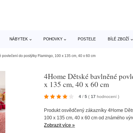
NÁBYTEK
POHOVKY
POSTELE
BÍLÉ ZBOŽÍ
povlečení do postýlky Flamingo, 100 x 135 cm, 40 x 60 cm
4Home Dětské bavlněné povle
x 135 cm, 40 x 60 cm
4
/
5
(
17
hodnocení
)
Produkt osvědčený zákazníky 4Home Děts
100 x 135 cm, 40 x 60 cm od známého vý
Zobrazit více »