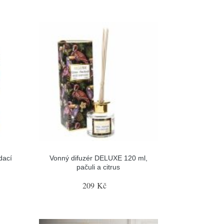
dací
Vonný difuzér DELUXE 120 ml,
pačuli a citrus
209 Kč