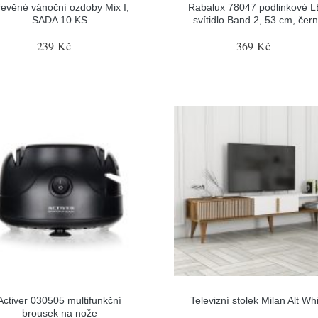
evěné vánoční ozdoby Mix I,
Rabalux 78047 podlinkové 
SADA 10 KS
svítidlo Band 2, 53 cm, čer
239 Kč
369 Kč
Activer 030505 multifunkční
Televizní stolek Milan Alt Wh
brousek na nože