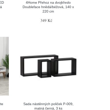
LED
4Home Přehoz na dvojkřeslo
ná
Doubleface hnědá/béžová, 140 x
220 cm
349 Kč
ite
Sada nástěnných poliček P-009,
matná černá, 3 ks