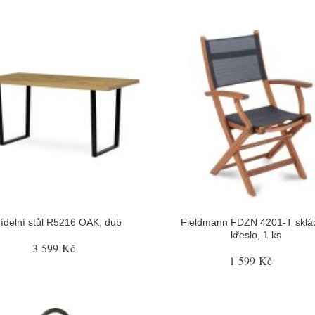
Jídelní stůl R5216 OAK, dub
Fieldmann FDZN 4201-T sklá
křeslo, 1 ks
3 599 Kč
1 599 Kč