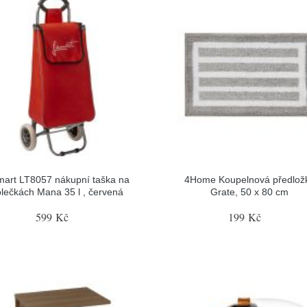
art LT8057 nákupní taška na
4Home Koupelnová předlož
olečkách Mana 35 l , červená
Grate, 50 x 80 cm
599 Kč
199 Kč