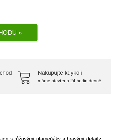
HODU »
bchod
Nakupujte kdykoli
máme otevřeno 24 hodin denně
sign s růžovými plameňáky a hravými detaily,