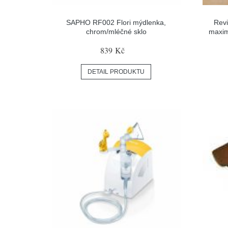
SAPHO RF002 Flori mýdlenka,
Revi
chrom/mléčné sklo
maxim
839 Kč
DETAIL PRODUKTU