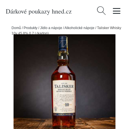
Dárkové poukazy hned.cz
Vyhledávání
Domů
/
Produkty
/
Jídlo a nápoje
/
Alkoholické nápoje
/
Talisker Whisky
10y 45,8% 0,7 l (karton)