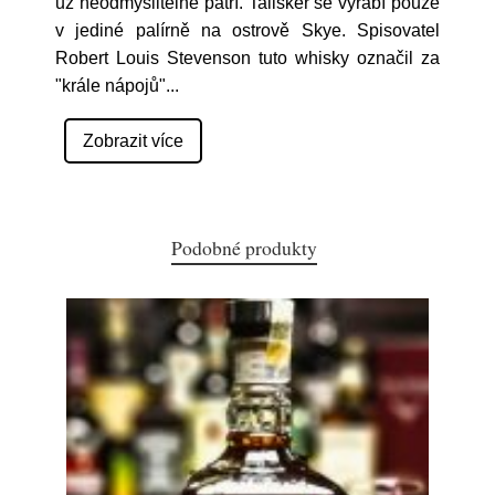
už neodmyslitelně patří. Talisker se vyrábí pouze
v jediné palírně na ostrově Skye. Spisovatel
Robert Louis Stevenson tuto whisky označil za
"krále nápojů"
...
Zobrazit více
Podobné produkty