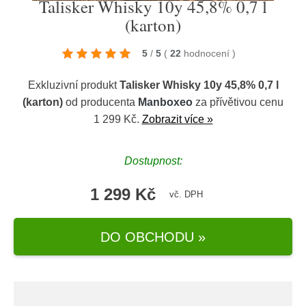
Talisker Whisky 10y 45,8% 0,7 l
(karton)
5
/
5
(
22
hodnocení
)
Exkluzivní produkt
Talisker Whisky 10y 45,8% 0,7 l
(karton)
od producenta
Manboxeo
za přívětivou cenu
1 299 Kč.
Zobrazit více »
Dostupnost:
1 299 Kč
vč. DPH
DO OBCHODU »