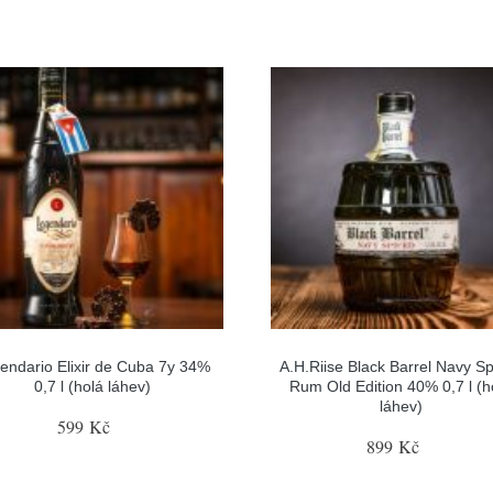
endario Elixir de Cuba 7y 34%
A.H.Riise Black Barrel Navy S
0,7 l (holá láhev)
Rum Old Edition 40% 0,7 l (h
láhev)
599 Kč
899 Kč