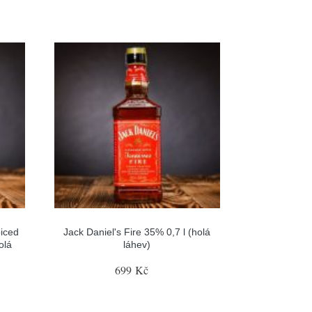
piced
Jack Daniel's Fire 35% 0,7 l (holá
olá
láhev)
699 Kč