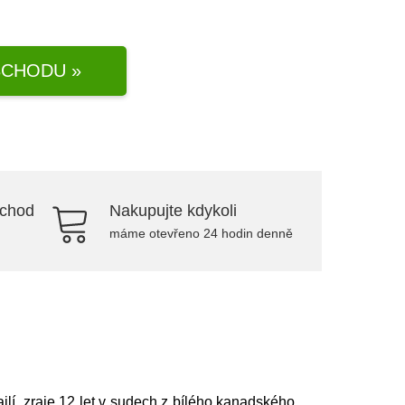
CHODU »
bchod
Nakupujte kdykoli
máme otevřeno 24 hodin denně
lí, zraje 12 let v sudech z bílého kanadského