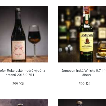
ofer Rulandské modré výběr z
Jameson Irská Whisky 0,7 l (
hroznů 2018 0,75 l
láhev)
299 Kč
599 Kč