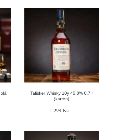
holá
Talisker Whisky 10y 45,8% 0,7 l
(karton)
1 299 Kč