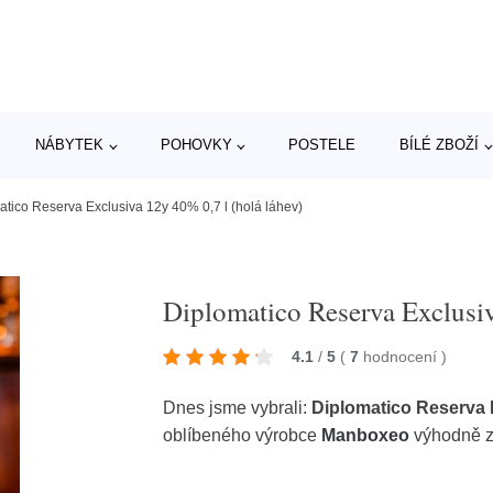
NÁBYTEK
POHOVKY
POSTELE
BÍLÉ ZBOŽÍ
atico Reserva Exclusiva 12y 40% 0,7 l (holá láhev)
Diplomatico Reserva Exclusiv
4.1
/
5
(
7
hodnocení
)
Dnes jsme vybrali:
Diplomatico Reserva E
oblíbeného výrobce
Manboxeo
výhodně z