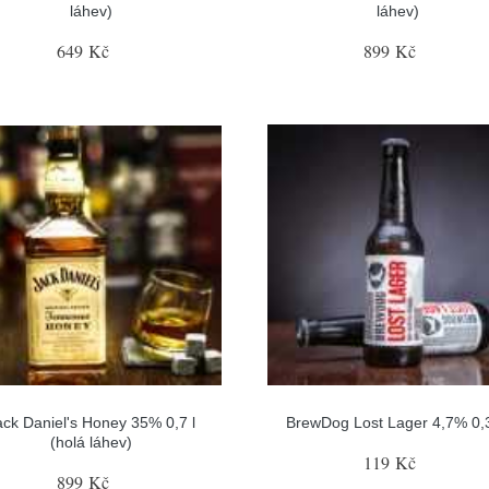
láhev)
láhev)
649 Kč
899 Kč
ack Daniel's Honey 35% 0,7 l
BrewDog Lost Lager 4,7% 0,3
(holá láhev)
119 Kč
899 Kč