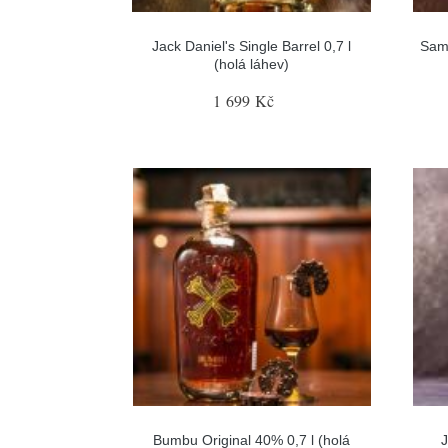
Jack Daniel's Single Barrel 0,7 l
Sam
(holá láhev)
1 699 Kč
Bumbu Original 40% 0,7 l (holá
J