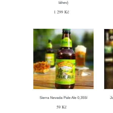
láhev)
1 299 Kč
Sierra Nevada Pale Ale 0,355l
J
59 Kč