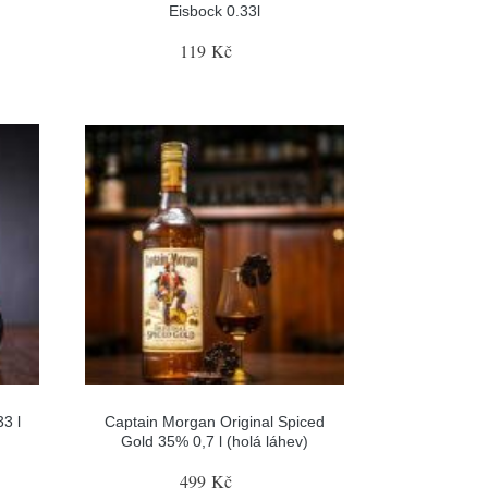
Eisbock 0.33l
119 Kč
3 l
Captain Morgan Original Spiced
Gold 35% 0,7 l (holá láhev)
499 Kč