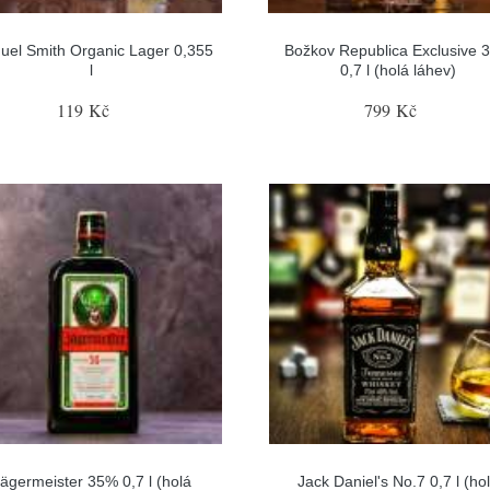
uel Smith Organic Lager 0,355
Božkov Republica Exclusive 
l
0,7 l (holá láhev)
119 Kč
799 Kč
ägermeister 35% 0,7 l (holá
Jack Daniel's No.7 0,7 l (ho