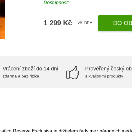
Dostupnost:
1 299 Kč
DO OB
vč. DPH
Vrácení zboží do 14 dní
Prověřený český o
zdarma a bez rizika
s kvalitními produkty
tico Reserva Exclusiva je držitelem řady mezinárodních medai