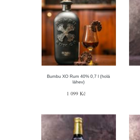
Bumbu XO Rum 40% 0,7 l (holá
láhev)
1 099 Kč