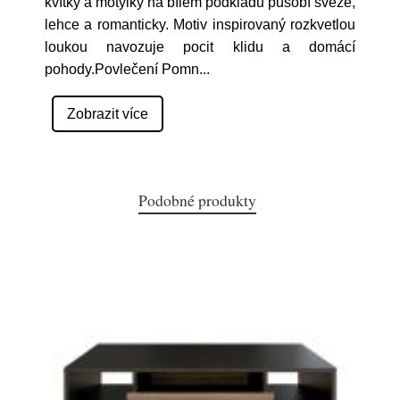
kvítky a motýlky na bílém podkladu působí svěže,
lehce a romanticky. Motiv inspirovaný rozkvetlou
loukou navozuje pocit klidu a domácí
pohody.Povlečení Pomn
...
Zobrazit více
Podobné produkty