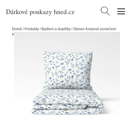
Dárkové poukazy hned.cz
Vyhledávání
Domů
/
Produkty
/
Bydlení a doplňky
/
Stanex Krepové povlečení
Pomněnky, 140 x 200 cm, 70 x 90 cm