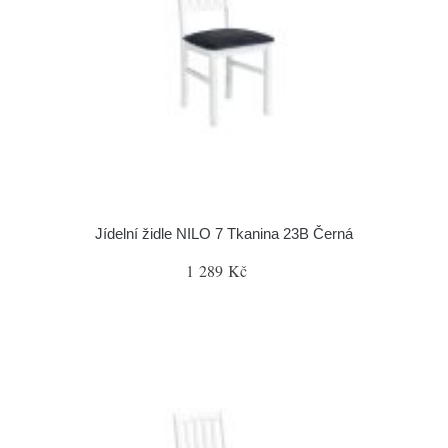
Jídelní židle NILO 7 Tkanina 23B Černá
1 289 Kč