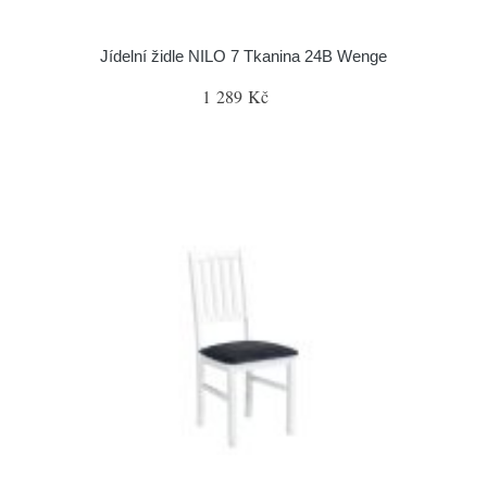
Jídelní židle NILO 7 Tkanina 24B Wenge
1 289 Kč