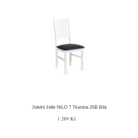
Jídelní židle NILO 7 Tkanina 25B Bílá
1 289 Kč