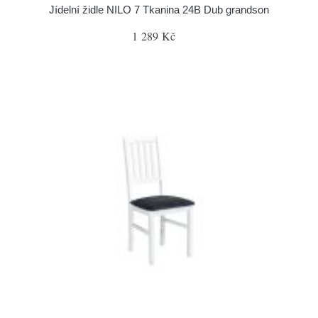
Jídelní židle NILO 7 Tkanina 24B Dub grandson
1 289 Kč