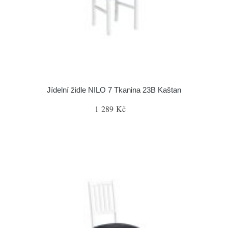
Jídelní židle NILO 7 Tkanina 23B Kaštan
1 289 Kč