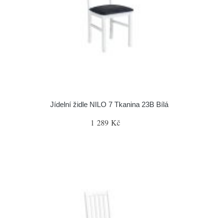
Jídelní židle NILO 7 Tkanina 23B Bílá
1 289 Kč