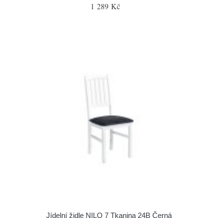
1 289 Kč
Jídelní židle NILO 7 Tkanina 24B Černá