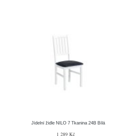
Jídelní židle NILO 7 Tkanina 24B Bílá
1 289 Kč