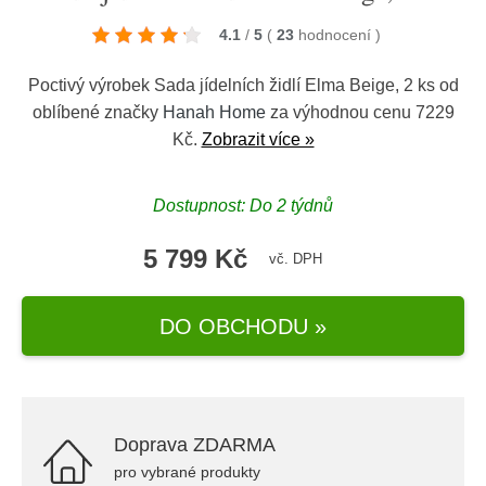
4.1
/
5
(
23
hodnocení
)
Poctivý výrobek Sada jídelních židlí Elma Beige, 2 ks od
oblíbené značky
Hanah Home
za výhodnou cenu 7229
Kč.
Zobrazit více »
Dostupnost: Do 2 týdnů
5 799 Kč
vč. DPH
DO OBCHODU »
Doprava ZDARMA
pro vybrané produkty