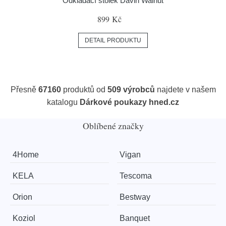
Odkládací stolek Davin Walnut
899 Kč
DETAIL PRODUKTU
Přesně
67160
produktů od
509 výrobců
najdete v našem
katalogu
Dárkové poukazy hned.cz
Oblíbené značky
4Home
Vigan
KELA
Tescoma
Orion
Bestway
Koziol
Banquet