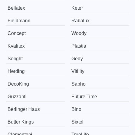
Bellatex
Keter
Fieldmann
Rabalux
Concept
Woody
Kvalitex
Plastia
Solight
Gedy
Herding
Vitility
DecoKing
Sapho
Guzzanti
Future Time
Berlinger Haus
Bino
Butter Kings
Sixtol
Clementoni
TrueLife