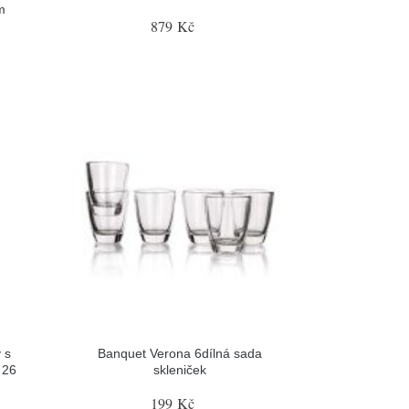
m
879 Kč
 s
Banquet Verona 6dílná sada
 26
skleniček
199 Kč