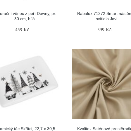
orační věnec z peří Downy, pr.
Rabalux 71272 Smart nástě
30 cm, bílá
svítidlo Javi
459 Kč
399 Kč
amický tác Skřítci, 22,7 x 30,5
Kvalitex Saténové prostěradl