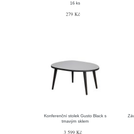
16 ks
279 Kč
Konferenční stolek Gusto Black s
Záv
tmavým sklem
3 599 Kč