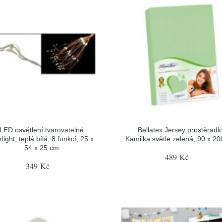
LED osvětlení tvarovatelné
Bellatex Jersey prostěradl
rlight, teplá bílá, 8 funkcí, 25 x
Kamilka světle zelená, 90 x 2
54 x 25 cm
489 Kč
349 Kč