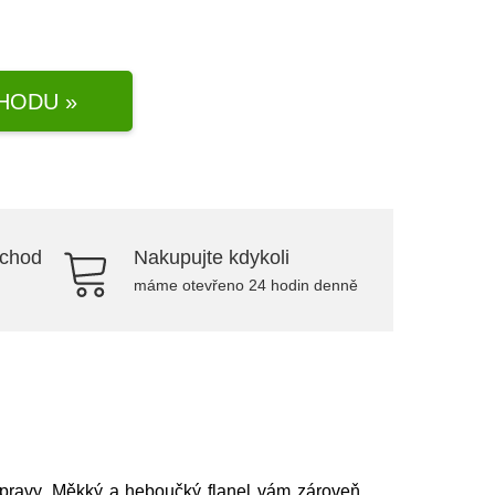
HODU »
bchod
Nakupujte kdykoli
máme otevřeno 24 hodin denně
 úpravy. Měkký a heboučký flanel vám zároveň