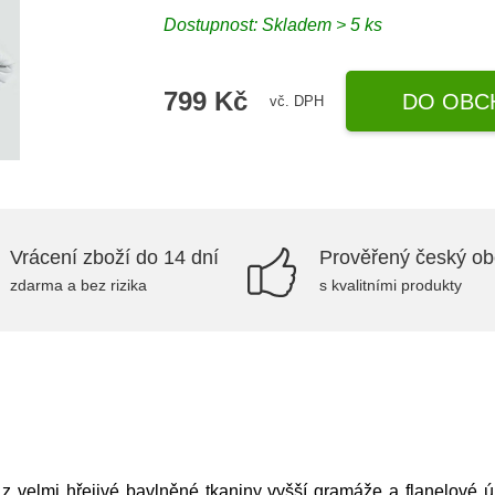
Dostupnost: Skladem > 5 ks
799 Kč
DO OBC
vč. DPH
Vrácení zboží do 14 dní
Prověřený český o
zdarma a bez rizika
s kvalitními produkty
 z velmi hřejivé bavlněné tkaniny vyšší gramáže a flanelové