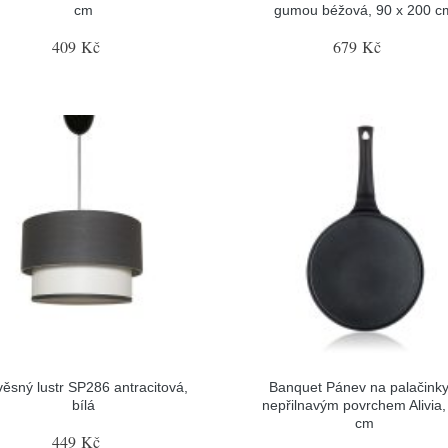
cm
gumou béžová, 90 x 200 c
409 Kč
679 Kč
ěsný lustr SP286 antracitová,
Banquet Pánev na palačinky
bílá
nepřilnavým povrchem Alivia,
cm
449 Kč