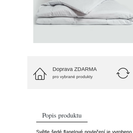
Doprava ZDARMA
pro vybrané produkty
Popis produktu
Světle šedé flanelové povlečení je vyrobeno