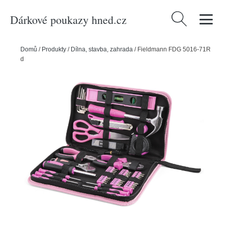
Dárkové poukazy hned.cz
Vyhledávání
Domů
/
Produkty
/
Dílna, stavba, zahrada
/
Fieldmann FDG 5016-71R
dámská sada nářadí