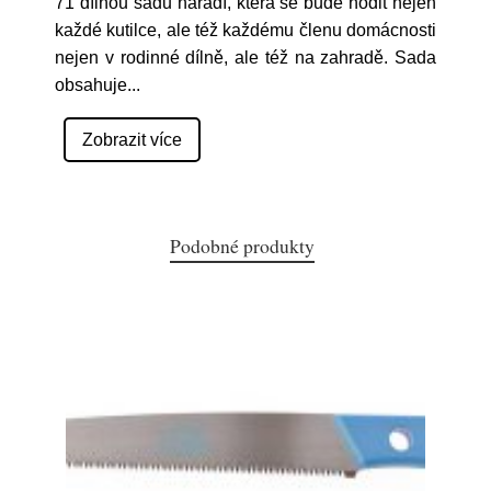
71 dílnou sadu nářadí, která se bude hodit nejen
každé kutilce, ale též každému členu domácnosti
nejen v rodinné dílně, ale též na zahradě. Sada
obsahuje
...
Zobrazit více
Podobné produkty