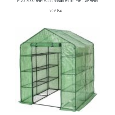
FDG 5002-54R Sada nářadí 54 ks FIELDMANN
959 Kč