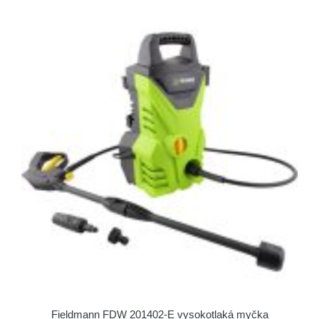
Fieldmann FDW 201402-E vysokotlaká myčka