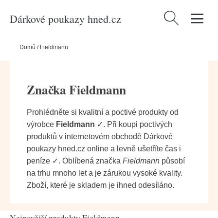
Dárkové poukazy hned.cz
Vyhledávání
Domů
/
Fieldmann
Značka Fieldmann
Prohlédněte si kvalitní a poctivé produkty od
výrobce
Fieldmann
✓. Při koupi poctivých
produktů v internetovém obchodě Dárkové
poukazy hned.cz online a levně ušetříte čas i
peníze ✓. Oblíbená značka
Fieldmann
působí
na trhu mnoho let a je zárukou vysoké kvality.
Zboží, které je skladem je ihned odesíláno.
Nejnovější produkty Fieldmann