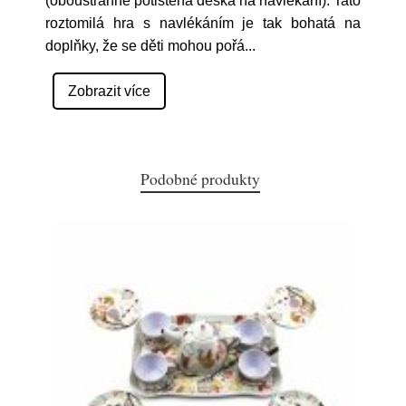
(oboustranně potištěná deska na navlékání). Tato
roztomilá hra s navlékáním je tak bohatá na
doplňky, že se děti mohou pořá
...
Zobrazit více
Podobné produkty