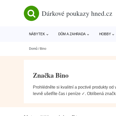
Dárkové poukazy hned.cz
NÁBYTEK
DŮM A ZAHRADA
HOBBY
Domů
/
Bino
Značka Bino
Prohlédněte si kvalitní a poctivé produkty od
levně ušetříte čas i peníze ✓. Oblíbená znač