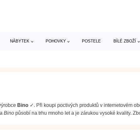
NÁBYTEK
POHOVKY
POSTELE
BÍLÉ ZBOŽÍ
 výrobce
Bino
✓. Při koupi poctivých produktů v internetovém 
ka
Bino
působí na trhu mnoho let a je zárukou vysoké kvality. Zbo