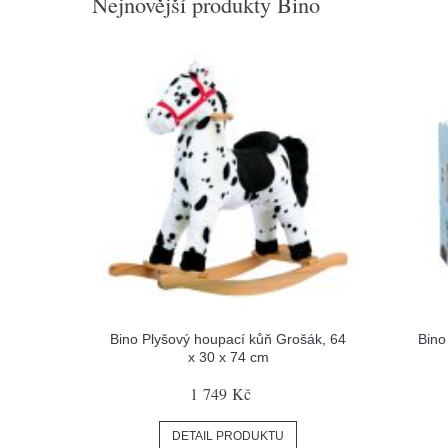
Nejnovější produkty Bino
Bino Plyšový houpací kůň Grošák, 64
Bino
x 30 x 74 cm
1 749 Kč
DETAIL PRODUKTU