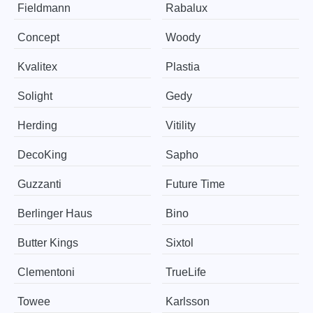
Fieldmann
Rabalux
Concept
Woody
Kvalitex
Plastia
Solight
Gedy
Herding
Vitility
DecoKing
Sapho
Guzzanti
Future Time
Berlinger Haus
Bino
Butter Kings
Sixtol
Clementoni
TrueLife
Towee
Karlsson