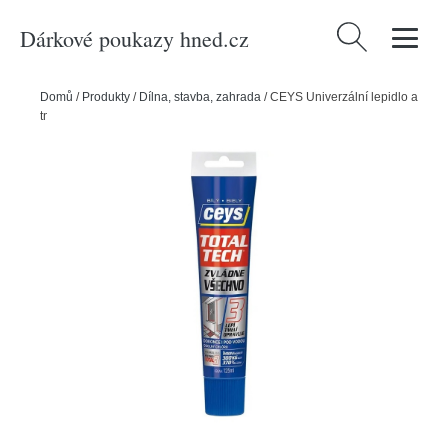
Dárkové poukazy hned.cz
Vyhledávání
Domů
/
Produkty
/
Dílna, stavba, zahrada
/
CEYS Univerzální lepidlo a
tmel Total tech express, bílá