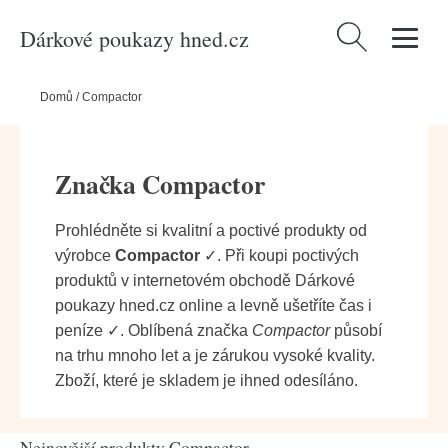
Dárkové poukazy hned.cz
Vyhledávání
Domů
/
Compactor
Značka Compactor
Prohlédněte si kvalitní a poctivé produkty od
výrobce
Compactor
✓. Při koupi poctivých
produktů v internetovém obchodě Dárkové
poukazy hned.cz online a levně ušetříte čas i
peníze ✓. Oblíbená značka
Compactor
působí
na trhu mnoho let a je zárukou vysoké kvality.
Zboží, které je skladem je ihned odesíláno.
Nejnovější produkty Compactor