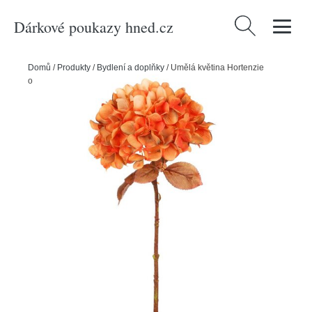
Dárkové poukazy hned.cz
Vyhledávání
Domů
/
Produkty
/
Bydlení a doplňky
/
Umělá květina Hortenzie
oranžová, 17 x 34 cm