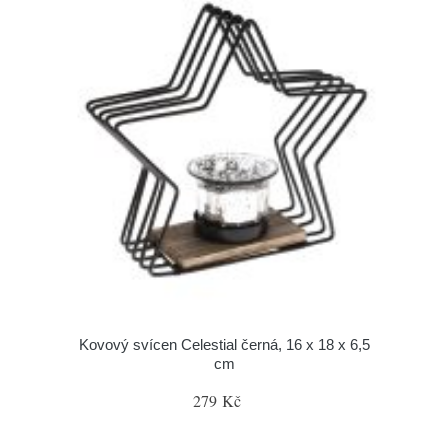
Kovový svícen Celestial černá, 16 x 18 x 6,5
cm
279 Kč