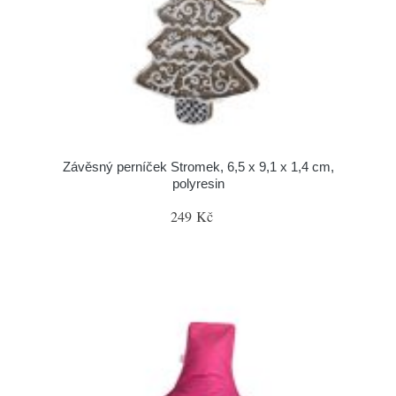
Závěsný perníček Stromek, 6,5 x 9,1 x 1,4 cm,
polyresin
249 Kč