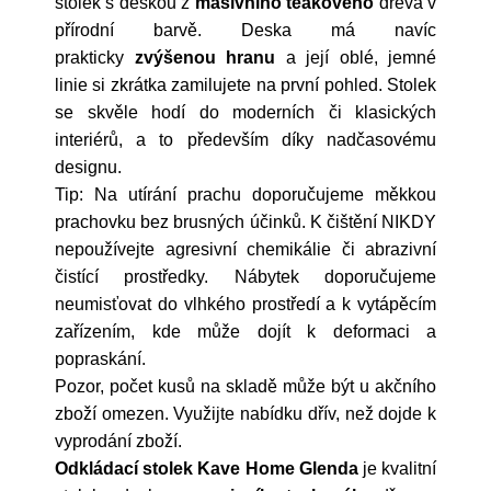
stolek s deskou z
masivního teakového
dřeva v
přírodní barvě. Deska má navíc
prakticky
zvýšenou hranu
a její oblé, jemné
linie si zkrátka zamilujete na první pohled.
Stolek
se skvěle hodí do moderních či klasických
interiérů, a to především díky nadčasovému
designu.
Tip: Na utírání prachu doporučujeme měkkou
prachovku bez brusných účinků. K čištění NIKDY
nepoužívejte agresivní chemikálie či abrazivní
čistící prostředky. Nábytek doporučujeme
neumisťovat do vlhkého prostředí a k vytápěcím
zařízením, kde může dojít k deformaci a
popraskání.
Pozor, počet kusů na skladě může být u akčního
zboží omezen. Využijte nabídku dřív, než dojde k
vyprodání zboží.
Odkládací stolek Kave Home Glenda
je kvalitní