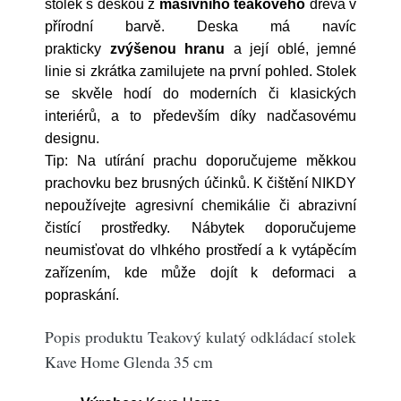
stolek s deskou z
masivního teakového
dřeva v
přírodní barvě. Deska má navíc
prakticky
zvýšenou hranu
a její oblé, jemné
linie si zkrátka zamilujete na první pohled.
Stolek
se skvěle hodí do moderních či klasických
interiérů, a to především díky nadčasovému
designu.
Tip: Na utírání prachu doporučujeme měkkou
prachovku bez brusných účinků. K čištění NIKDY
nepoužívejte agresivní chemikálie či abrazivní
čistící prostředky. Nábytek doporučujeme
neumisťovat do vlhkého prostředí a k vytápěcím
zařízením, kde může dojít k deformaci a
popraskání.
Popis produktu Teakový kulatý odkládací stolek
Kave Home Glenda 35 cm