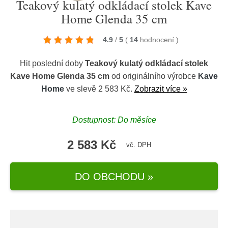
Teakový kulatý odkládací stolek Kave
Home Glenda 35 cm
4.9
/
5
(
14
hodnocení
)
Hit poslední doby
Teakový kulatý odkládací stolek
Kave Home Glenda 35 cm
od originálního výrobce
Kave
Home
ve slevě 2 583 Kč.
Zobrazit více »
Dostupnost: Do měsíce
2 583 Kč
vč. DPH
DO OBCHODU »