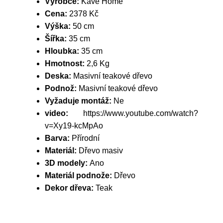
Výrobce:
Kave Home
Cena:
2378 Kč
Výška:
50 cm
Šířka:
35 cm
Hloubka:
35 cm
Hmotnost:
2,6 Kg
Deska:
Masivní teakové dřevo
Podnož:
Masivní teakové dřevo
Vyžaduje montáž:
Ne
video:
https://www.youtube.com/watch?
v=Xy19-kcMpAo
Barva:
Přírodní
Materiál:
Dřevo masiv
3D modely:
Ano
Materiál podnože:
Dřevo
Dekor dřeva:
Teak