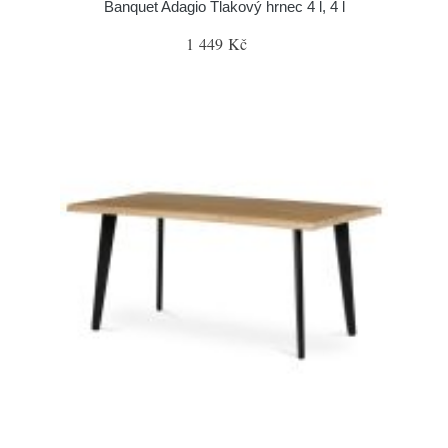
Banquet Adagio Tlakový hrnec 4 l, 4 l
1 449 Kč