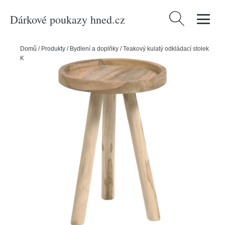
Dárkové poukazy hned.cz
Vyhledávání
Domů
/
Produkty
/
Bydlení a doplňky
/
Teakový kulatý odkládací stolek
Kave Home Glenda 35 cm