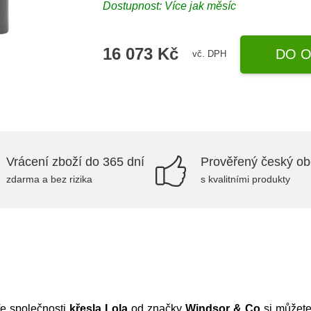
Dostupnost: Více jak měsíc
16 073 Kč
DO O
vč. DPH
Vrácení zboží do 365 dní
Prověřený český o
zdarma a bez rizika
s kvalitními produkty
e společnosti
křesla Lola
od značky
Windsor
&
Co
si můžete 