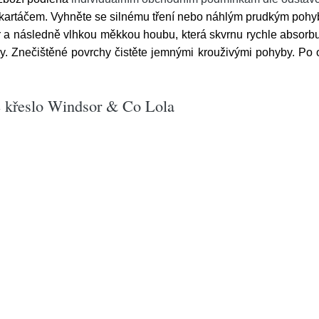
kartáčem. Vyhněte se silnému tření nebo náhlým prudkým pohy
a následně vlhkou měkkou houbu, která skvrnu rychle absorbuj
dy. Znečištěné povrchy čistěte jemnými krouživými pohyby. Po 
é křeslo Windsor & Co Lola