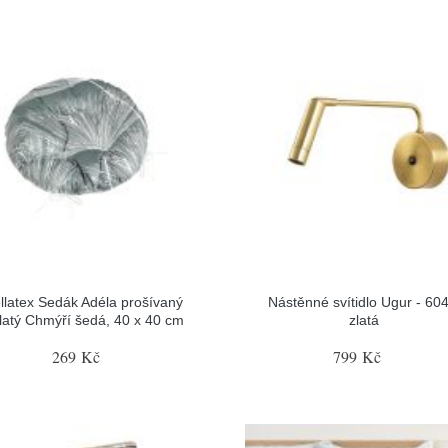
llatex Sedák Adéla prošívaný
Nástěnné svítidlo Ugur - 604
latý Chmýří šedá, 40 x 40 cm
zlatá
269 Kč
799 Kč