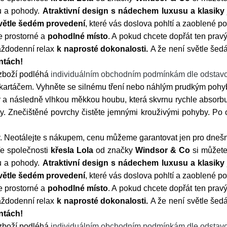
du a pohody.
Atraktivní design s nádechem luxusu a klasiky
větle šedém provedení
, které vás doslova pohltí a zaoblené 
 prostorné a
pohodlné místo
. A pokud chcete dopřát ten pr
aždodenní relax
k naprosté dokonalosti.
A že není světle šed
ntách!
 zboží podléhá
individuálním obchodním podmínkám dle odstavc
kartáčem. Vyhněte se silnému tření nebo náhlým prudkým pohy
a následně vlhkou měkkou houbu, která skvrnu rychle absorbuj
dy. Znečištěné povrchy čistěte jemnými krouživými pohyby. Po 
 Neotálejte s nákupem, cenu můžeme garantovat jen pro dnešn
e společnosti
křesla Lola
od značky
Windsor
&
Co
si můžete 
du a pohody.
Atraktivní design s nádechem luxusu a klasiky
větle šedém provedení
, které vás doslova pohltí a zaoblené 
 prostorné a
pohodlné místo
. A pokud chcete dopřát ten pr
aždodenní relax
k naprosté dokonalosti.
A že není světle šed
ntách!
 zboží podléhá
individuálním obchodním podmínkám dle odstavc