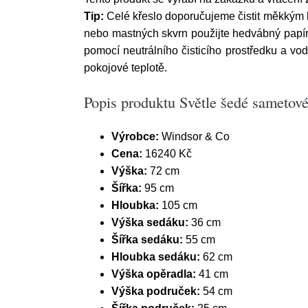
Tip:
Celé křeslo doporučujeme čistit měkkým 
nebo mastných skvrn použijte hedvábný papír 
pomocí neutrálního čisticího prostředku a vo
pokojové teplotě.
Popis produktu Světle šedé sametov
Výrobce:
Windsor & Co
Cena:
16240 Kč
Výška:
72 cm
Šířka:
95 cm
Hloubka:
105 cm
Výška sedáku:
36 cm
Šířka sedáku:
55 cm
Hloubka sedáku:
62 cm
Výška opěradla:
41 cm
Výška područek:
54 cm