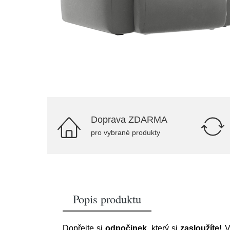
Doprava ZDARMA
pro vybrané produkty
Popis produktu
Dopřejte si
odpočinek
, který si
zasloužíte!
V