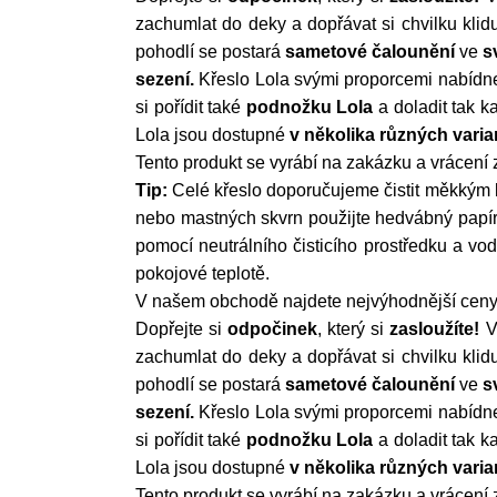
zachumlat do deky a dopřávat si chvilku kli
pohodlí se postará
sametové
čalounění
ve
s
sezení.
Křeslo Lola svými proporcemi nabídne
si pořídit také
podnožku Lola
a doladit tak k
Lola jsou dostupné
v několika různých varia
Tento produkt se vyrábí na zakázku a vrácení
Tip:
Celé křeslo doporučujeme čistit měkkým 
nebo mastných skvrn použijte hedvábný papír 
pomocí neutrálního čisticího prostředku a vo
pokojové teplotě.
V našem obchodě najdete nejvýhodnější ceny.
Dopřejte si
odpočinek
, který si
zasloužíte!
V
zachumlat do deky a dopřávat si chvilku kli
pohodlí se postará
sametové
čalounění
ve
s
sezení.
Křeslo Lola svými proporcemi nabídne
si pořídit také
podnožku Lola
a doladit tak k
Lola jsou dostupné
v několika různých varia
Tento produkt se vyrábí na zakázku a vrácení