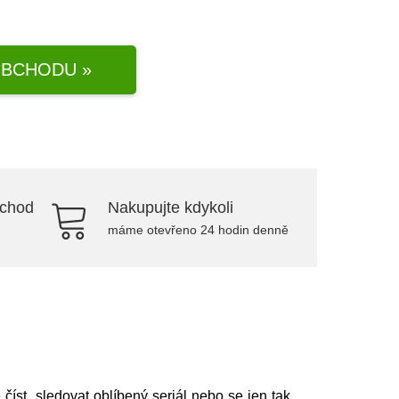
BCHODU »
bchod
Nakupujte kdykoli
máme otevřeno 24 hodin denně
číst, sledovat oblíbený seriál nebo se jen tak