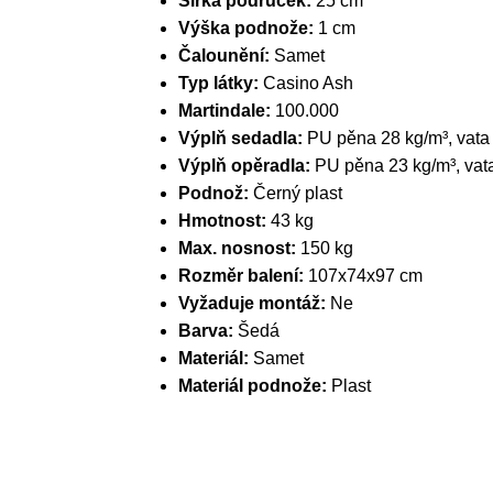
Šířka područek:
25 cm
Výška podnože:
1 cm
Čalounění:
Samet
Typ látky:
Casino Ash
Martindale:
100.000
Výplň sedadla:
PU pěna 28 kg/m³, vata
Výplň opěradla:
PU pěna 23 kg/m³, vat
Podnož:
Černý plast
Hmotnost:
43 kg
Max. nosnost:
150 kg
Rozměr balení:
107x74x97 cm
Vyžaduje montáž:
Ne
Barva:
Šedá
Materiál:
Samet
Materiál podnože:
Plast