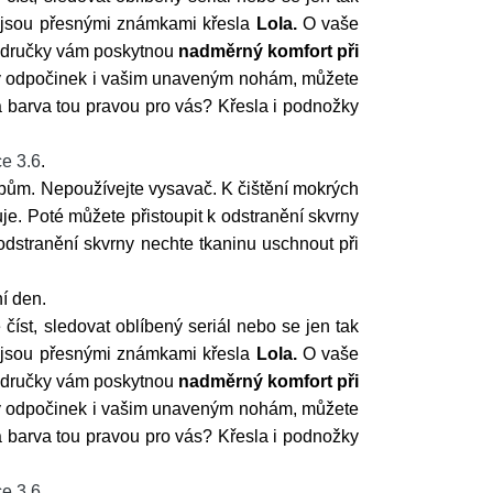
jsou přesnými známkami křesla
Lola.
O vaše
područky vám poskytnou
nadměrný komfort při
avý odpočinek i vašim unaveným nohám, můžete
á barva tou pravou pro vás? Křesla i podnožky
e 3.6
.
bům. Nepoužívejte vysavač. K čištění mokrých
e. Poté můžete přistoupit k odstranění skvrny
odstranění skvrny nechte tkaninu uschnout při
í den.
číst, sledovat oblíbený seriál nebo se jen tak
jsou přesnými známkami křesla
Lola.
O vaše
područky vám poskytnou
nadměrný komfort při
avý odpočinek i vašim unaveným nohám, můžete
á barva tou pravou pro vás? Křesla i podnožky
e 3.6
.