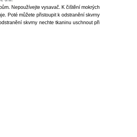
bům. Nepoužívejte vysavač. K čištění mokrých
e. Poté můžete přistoupit k odstranění skvrny
odstranění skvrny nechte tkaninu uschnout při