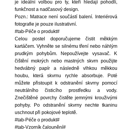
je ideální volbou pro ty, kteří hledají pohodlí,
funkčnost a nadčasový design.
Pozn.: Matrace není součástí balení. Interiérová
fotografie je pouze ilustrativní.
#tab-Péče o produkt#
Celou postel doporučujeme čistit měkkým
kartáčem. Vyhněte se silnému tření nebo náhlým
prudkým pohybům. Nepoužívejte vysavač. K
čištění mokrých nebo mastných skvrn použijte
hedvábný papír a následně vlhkou měkkou
houbu, která skvrnu rychle absorbuje. Poté
můžete přistoupit k odstranění skvrny pomocí
neutrálního čisticího prostředku a vody.
Znečištěné povrchy čistěte jemnými krouživými
pohyby. Po odstranění skvrny nechte tkaninu
uschnout při pokojové teplotě.
#tab-Péče o produkt#
#tab-Vzorník čalounění#