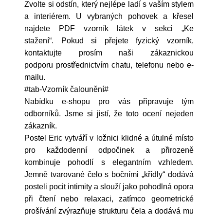
Zvolte si odstín, který nejlépe ladí s vaším stylem
a interiérem. U vybraných pohovek a křesel
najdete PDF vzorník látek v sekci „Ke
stažení“.
Pokud si přejete fyzický vzorník,
kontaktujte prosím naši zákaznickou
podporu prostřednictvím chatu, telefonu nebo e-
mailu.
#tab-Vzorník čalounění#
Nabídku e-shopu pro vás připravuje tým
odborníků. Jsme si jistí, že toto ocení nejeden
zákazník.
Postel Eric vytváří v ložnici klidné a útulné místo
pro každodenní odpočinek a přirozeně
kombinuje pohodlí s elegantním vzhledem.
Jemně tvarované čelo s bočními „křídly“ dodává
posteli pocit intimity a slouží jako pohodlná opora
při čtení nebo relaxaci, zatímco geometrické
prošívání zvýrazňuje strukturu čela a dodává mu