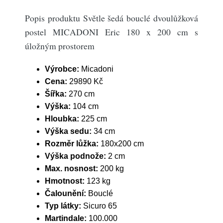
Popis produktu Světle šedá bouclé dvoulůžková
postel MICADONI Eric 180 x 200 cm s
úložným prostorem
Výrobce:
Micadoni
Cena:
29890 Kč
Šířka:
270 cm
Výška:
104 cm
Hloubka:
225 cm
Výška sedu:
34 cm
Rozměr lůžka:
180x200 cm
Výška podnože:
2 cm
Max. nosnost:
200 kg
Hmotnost:
123 kg
Čalounění:
Bouclé
Typ látky:
Sicuro 65
Martindale:
100.000