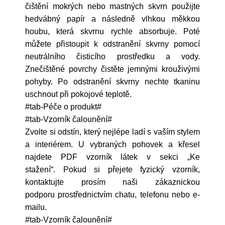
čištění mokrých nebo mastných skvrn použijte
hedvábný papír a následně vlhkou měkkou
houbu, která skvrnu rychle absorbuje. Poté
můžete přistoupit k odstranění skvrny pomocí
neutrálního čisticího prostředku a vody.
Znečištěné povrchy čistěte jemnými krouživými
pohyby. Po odstranění skvrny nechte tkaninu
uschnout při pokojové teplotě.
#tab-Péče o produkt#
#tab-Vzorník čalounění#
Zvolte si odstín, který nejlépe ladí s vaším stylem
a interiérem. U vybraných pohovek a křesel
najdete PDF vzorník látek v sekci „Ke
stažení“.
Pokud si přejete fyzický vzorník,
kontaktujte prosím naši zákaznickou
podporu prostřednictvím chatu, telefonu nebo e-
mailu.
#tab-Vzorník čalounění#