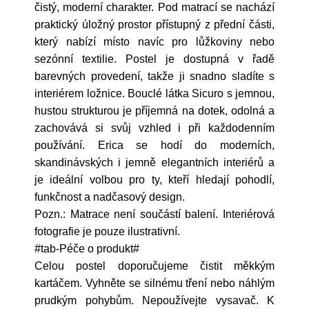
čistý, moderní charakter. Pod matrací se nachází
praktický úložný prostor přístupný z přední části,
který nabízí místo navíc pro lůžkoviny nebo
sezónní textilie. Postel je dostupná v řadě
barevných provedení, takže ji snadno sladíte s
interiérem ložnice. Bouclé látka Sicuro s jemnou,
hustou strukturou je příjemná na dotek, odolná a
zachovává si svůj vzhled i při každodenním
používání. Erica se hodí do moderních,
skandinávských i jemně elegantních interiérů a
je ideální volbou pro ty, kteří hledají pohodlí,
funkčnost a nadčasový design.
Pozn.: Matrace není součástí balení. Interiérová
fotografie je pouze ilustrativní.
#tab-Péče o produkt#
Celou postel doporučujeme čistit měkkým
kartáčem. Vyhněte se silnému tření nebo náhlým
prudkým pohybům. Nepoužívejte vysavač. K