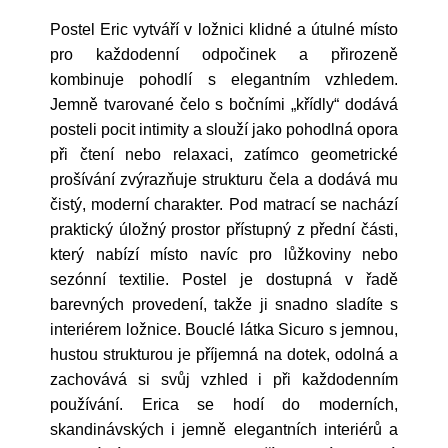
Postel Eric vytváří v ložnici klidné a útulné místo
pro každodenní odpočinek a přirozeně
kombinuje pohodlí s elegantním vzhledem.
Jemně tvarované čelo s bočními „křídly“ dodává
posteli pocit intimity a slouží jako pohodlná opora
při čtení nebo relaxaci, zatímco geometrické
prošívání zvýrazňuje strukturu čela a dodává mu
čistý, moderní charakter. Pod matrací se nachází
praktický úložný prostor přístupný z přední části,
který nabízí místo navíc pro lůžkoviny nebo
sezónní textilie. Postel je dostupná v řadě
barevných provedení, takže ji snadno sladíte s
interiérem ložnice. Bouclé látka Sicuro s jemnou,
hustou strukturou je příjemná na dotek, odolná a
zachovává si svůj vzhled i při každodenním
používání. Erica se hodí do moderních,
skandinávských i jemně elegantních interiérů a