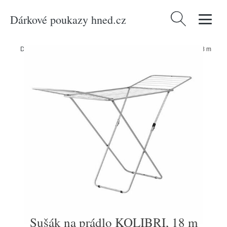
Dárkové poukazy hned.cz
Vyhledávání
Domů
/
Produkty
/
Bydlení a doplňky
/
Sušák na prádlo KOLIBRI, 18 m
Sušák na prádlo KOLIBRI, 18 m