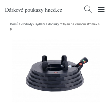
Dárkové poukazy hned.cz
Vyhledávání
Domů
/
Produkty
/
Bydlení a doplňky
/
Stojan na vánoční stromek s
pedálem Comfort Deluxe, černá