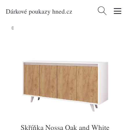
Dárkové poukazy hned.cz
Vyhledávání
Domů
/
Produkty
/
Nábytek
/
Skříňka Nossa Oak and White
Skříňka Nossa Oak and White