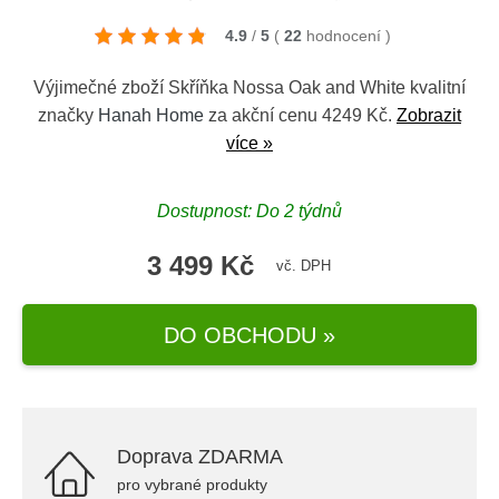
4.9
/
5
(
22
hodnocení
)
Výjimečné zboží Skříňka Nossa Oak and White kvalitní
značky
Hanah Home
za akční cenu 4249 Kč.
Zobrazit
více »
Dostupnost: Do 2 týdnů
3 499 Kč
vč. DPH
DO OBCHODU »
Doprava ZDARMA
pro vybrané produkty