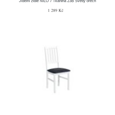
Jídelní židle NILO 7 Tkanina 23B Světlý ořech
1 289 Kč