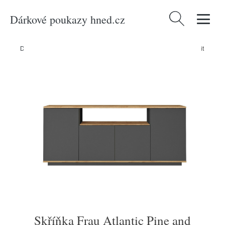
Dárkové poukazy hned.cz
Vyhledávání
Domů
/
Produkty
/
Nábytek
/
Skříňka Frau Atlantic Pine and Anthracit
Skříňka Frau Atlantic Pine and