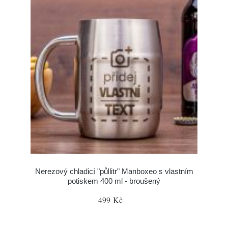
Nerezový chladicí "půllitr" Manboxeo s vlastním
potiskem 400 ml - broušený
499 Kč