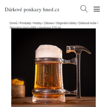
Dárkové poukazy hned.cz
Vyhledávání
Domů
/
Produkty
/
Hobby
/
Zábava
/
Originální dárky
/
Dárkové koše
/
Skleněný pivní půllitr s kladivem 520 ml