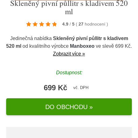
Skleněný pivní půllitr s kladivem 520
ml
4.9
/
5
(
27
hodnocení
)
Jedinečná nabídka
Skleněný pivní půllitr s kladivem
520 ml
od kvalitního výrobce
Manboxeo
ve slevě 699 Kč.
Zobrazit více »
Dostupnost:
699 Kč
vč. DPH
DO OBCHODU »