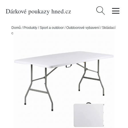
Dárkové poukazy hned.cz
Vyhledávání
Domů
/
Produkty
/
Sport a outdoor
/
Outdoorové vybavení
/
Skládací
cateringový/campingový stůl Essen