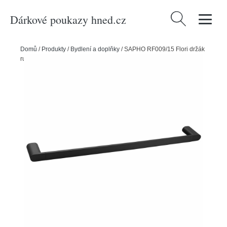
Dárkové poukazy hned.cz
Vyhledávání
Domů
/
Produkty
/
Bydlení a doplňky
/
SAPHO RF009/15 Flori držák
ručníků 60 x 7 cm, černá mat