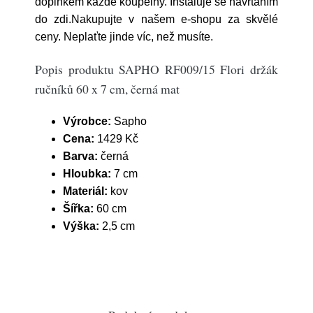
doplňkem každé koupelny. Instaluje se navrtáním
do zdi.Nakupujte v našem e-shopu za skvělé
ceny. Neplaťte jinde víc, než musíte.
Popis produktu SAPHO RF009/15 Flori držák
ručníků 60 x 7 cm, černá mat
Výrobce:
Sapho
Cena:
1429 Kč
Barva:
černá
Hloubka:
7 cm
Materiál:
kov
Šířka:
60 cm
Výška:
2,5 cm