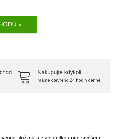
HODU »
bchod
Nakupujte kdykoli
máme otevřeno 24 hodin denně
rvenou stužkou a zlatou nitkou pro zavěšení.