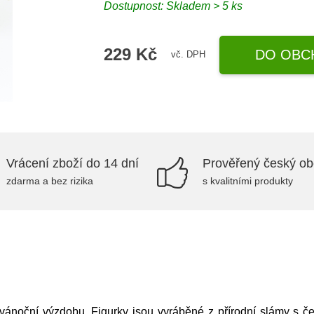
Dostupnost: Skladem > 5 ks
229 Kč
DO OBC
vč. DPH
Vrácení zboží do 14 dní
Prověřený český o
zdarma a bez rizika
s kvalitními produkty
vánoční výzdobu. Figurky jsou vyráběné z přírodní slámy s če