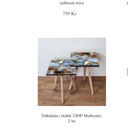
výšková míra
759 Kč
Odkládací stolek 2SHP Multicolor,
2 ks