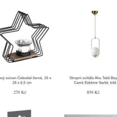
vý svícen Celestial černá, 16 x
Stropní svítidlo Ahu Tekli Be
18 x 6,5 cm
Camlı Eskitme Sarkit, bílá
279 Kč
859 Kč