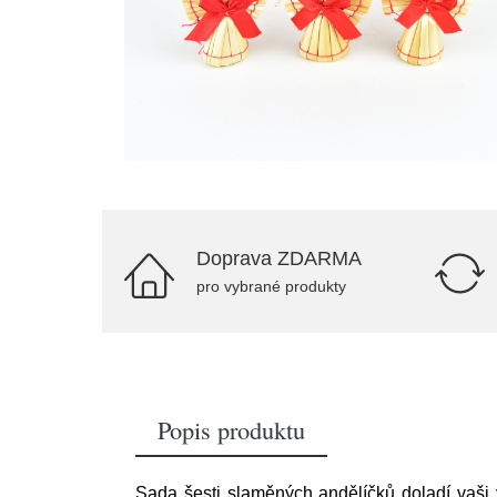
Doprava ZDARMA
pro vybrané produkty
Popis produktu
Sada šesti slaměných andělíčků doladí vaši 