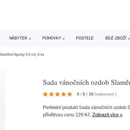
NÁBYTEK
POHOVKY
POSTELE
BÍLÉ ZBOŽÍ
laměné figurky 5,5 cm, 6 ks
Sada vánočních ozdob Slaměn
5
/
5
(
16
hodnocení
)
Perfektní produkt Sada vánočních ozdob Sl
přívětivou cenu 129 Kč.
Zobrazit více »