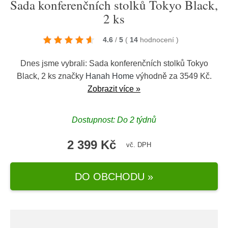
Sada konferenčních stolků Tokyo Black,
2 ks
4.6
/
5
(
14
hodnocení
)
Dnes jsme vybrali: Sada konferenčních stolků Tokyo
Black, 2 ks značky
Hanah Home
výhodně za 3549 Kč.
Zobrazit více »
Dostupnost: Do 2 týdnů
2 399 Kč
vč. DPH
DO OBCHODU »