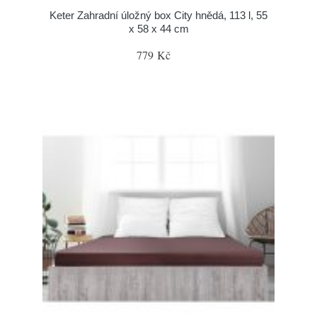
Keter Zahradní úložný box City hnědá, 113 l, 55
x 58 x 44 cm
779 Kč