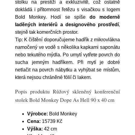
stolku na prestiži a exkluzivitě, což ostatně
dokládá i přítomnost řetězu s visačkou s logem
Bold Monkey. Hodí se spíše
do moderně
laděných interiérů a designového prostředí
,
stejně tak komerčních prostor.
Tip: K čištění doporučujeme hadřík z mikrovlákna
namočený ve vodě s několika kapkami saponátu
nebo tekutého mýdla. Po umytí vytřete povrch do
sucha jemným hadříkem. Při mytí je dobré
netlačit na povrch nábytku a vyhýbat se místům,
která nejsou chráněné fólií či lakem.
Popis produktu Růžový skleněný konferenční
stolek Bold Monkey Dope As Hell 90 x 40 cm
Výrobce:
Bold Monkey
Cena:
15739 Kč
Výška:
42 cm