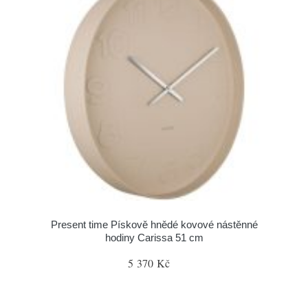
Present time Pískově hnědé kovové nástěnné
hodiny Carissa 51 cm
5 370 Kč