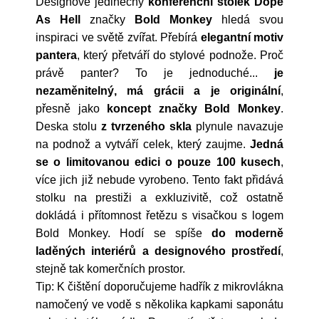
Designově jedinečný
konferenční stolek Dope
As Hell
značky
Bold Monkey
hledá svou
inspiraci ve světě zvířat. Přebírá
elegantní motiv
pantera
, který přetváří do stylové podnože. Proč
právě panter? To je jednoduché...
je
nezaměnitelný, má grácii a je originální
,
přesně jako
koncept značky Bold Monkey
.
Deska stolu
z tvrzeného skla
plynule navazuje
na podnož a vytváří celek, který zaujme.
Jedná
se o limitovanou edici o pouze 100 kusech
,
více jich již nebude vyrobeno. Tento fakt přidává
stolku na prestiži a exkluzivitě, což ostatně
dokládá i přítomnost řetězu s visačkou s logem
Bold Monkey. Hodí se spíše
do moderně
laděných interiérů a designového prostředí
,
stejně tak komerčních prostor.
Tip: K čištění doporučujeme hadřík z mikrovlákna
namočený ve vodě s několika kapkami saponátu