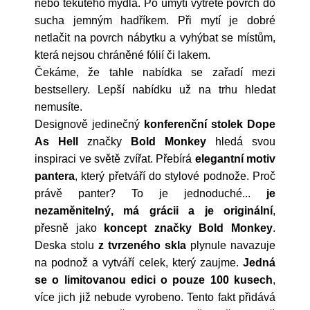
nebo tekutého mýdla. Po umytí vytřete povrch do
sucha jemným hadříkem. Při mytí je dobré
netlačit na povrch nábytku a vyhýbat se místům,
která nejsou chráněné fólií či lakem.
Čekáme, že tahle nabídka se zařadí mezi
bestsellery. Lepší nabídku už na trhu hledat
nemusíte.
Designově jedinečný
konferenční stolek Dope
As Hell
značky
Bold Monkey
hledá svou
inspiraci ve světě zvířat. Přebírá
elegantní motiv
pantera
, který přetváří do stylové podnože. Proč
právě panter? To je jednoduché...
je
nezaměnitelný, má grácii a je originální
,
přesně jako
koncept značky Bold Monkey
.
Deska stolu
z tvrzeného skla
plynule navazuje
na podnož a vytváří celek, který zaujme.
Jedná
se o limitovanou edici o pouze 100 kusech
,
více jich již nebude vyrobeno. Tento fakt přidává