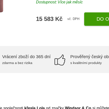
Dostupnost: Více jak měsíc
15 583 Kč
DO O
vč. DPH
Vrácení zboží do 365 dní
Prověřený český o
zdarma a bez rizika
s kvalitními produkty
e společnosti
křesla Lola
od značky
Windsor
&
Co
si můžete 