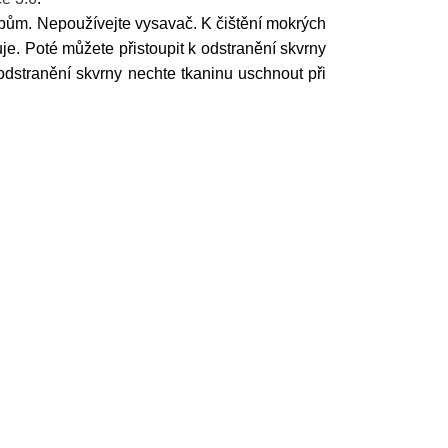
bům. Nepoužívejte vysavač. K čištění mokrých
e. Poté můžete přistoupit k odstranění skvrny
odstranění skvrny nechte tkaninu uschnout při