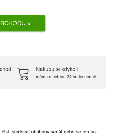
BCHODU »
bchod
Nakupujte kdykoli
máme otevřeno 24 hodin denně
číst, sledovat oblíbený seriál nebo se jen tak