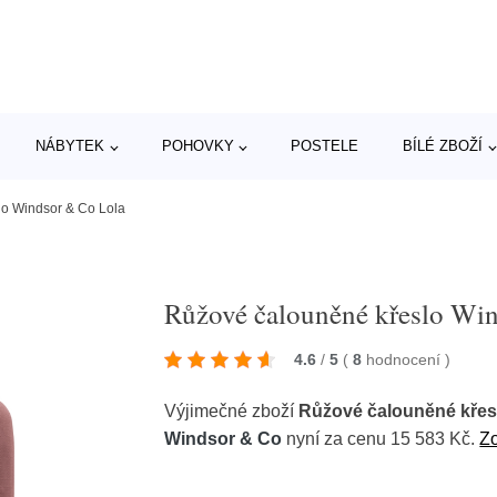
NÁBYTEK
POHOVKY
POSTELE
BÍLÉ ZBOŽÍ
o Windsor & Co Lola
Růžové čalouněné křeslo Wi
4.6
/
5
(
8
hodnocení
)
Výjimečné zboží
Růžové čalouněné křes
Windsor & Co
nyní za cenu 15 583 Kč.
Zo