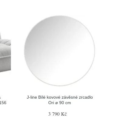
á
J-line Bílé kovové závěsné zrcadlo
156
Ori ø 90 cm
3 790 Kč