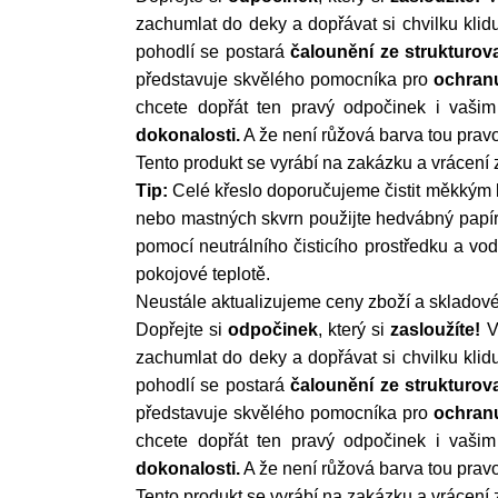
zachumlat do deky a dopřávat si chvilku kli
pohodlí se postará
čalounění ze strukturov
představuje skvělého pomocníka pro
ochranu
chcete dopřát ten pravý odpočinek i vaši
dokonalosti.
A že není růžová barva tou prav
Tento produkt se vyrábí na zakázku a vrácení
Tip:
Celé křeslo doporučujeme čistit měkkým 
nebo mastných skvrn použijte hedvábný papír 
pomocí neutrálního čisticího prostředku a vo
pokojové teplotě.
Neustále aktualizujeme ceny zboží a skladové 
Dopřejte si
odpočinek
, který si
zasloužíte!
V
zachumlat do deky a dopřávat si chvilku kli
pohodlí se postará
čalounění ze strukturov
představuje skvělého pomocníka pro
ochranu
chcete dopřát ten pravý odpočinek i vaši
dokonalosti.
A že není růžová barva tou prav
Tento produkt se vyrábí na zakázku a vrácení