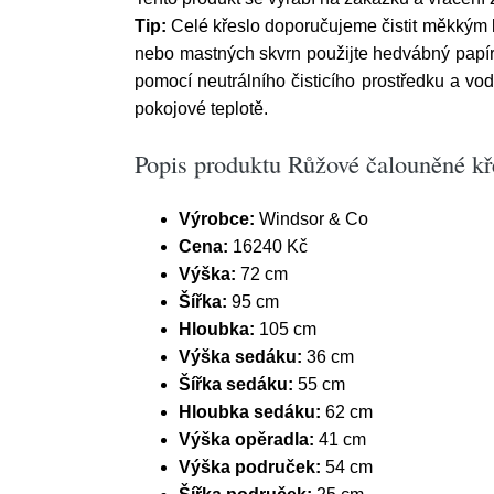
Tip:
Celé křeslo doporučujeme čistit měkkým 
nebo mastných skvrn použijte hedvábný papír 
pomocí neutrálního čisticího prostředku a vo
pokojové teplotě.
Popis produktu Růžové čalouněné k
Výrobce:
Windsor & Co
Cena:
16240 Kč
Výška:
72 cm
Šířka:
95 cm
Hloubka:
105 cm
Výška sedáku:
36 cm
Šířka sedáku:
55 cm
Hloubka sedáku:
62 cm
Výška opěradla:
41 cm
Výška područek:
54 cm