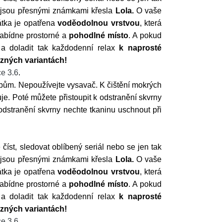
jsou přesnými známkami křesla
Lola.
O vaše
átka je opatřena
voděodolnou vrstvou
, která
abídne prostorné a
pohodlné místo
. A pokud
a doladit tak každodenní relax
k naprosté
ůzných variantách!
e 3.6
.
bům. Nepoužívejte vysavač. K čištění mokrých
e. Poté můžete přistoupit k odstranění skvrny
odstranění skvrny nechte tkaninu uschnout při
číst, sledovat oblíbený seriál nebo se jen tak
jsou přesnými známkami křesla
Lola.
O vaše
átka je opatřena
voděodolnou vrstvou
, která
abídne prostorné a
pohodlné místo
. A pokud
a doladit tak každodenní relax
k naprosté
ůzných variantách!
e 3.6
.