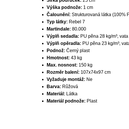
Šířka područek:
25 cm
Výška podnože:
1 cm
Čalounění:
Strukturovaná látka (100% 
Typ látky:
Rebel 7
Martindale:
80.000
Výplň sedadla:
PU pěna 28 kg/m³, vata
Výplň opěradla:
PU pěna 23 kg/m³, vat
Podnož:
Černý plast
Hmotnost:
43 kg
Max. nosnost:
150 kg
Rozměr balení:
107x74x97 cm
Vyžaduje montáž:
Ne
Barva:
Růžová
Materiál:
Látka
Materiál podnože:
Plast