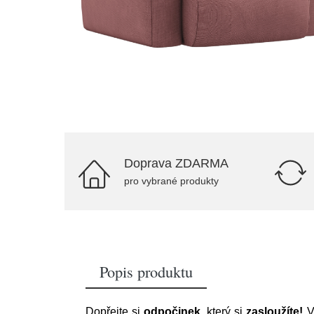
Doprava ZDARMA
pro vybrané produkty
Popis produktu
Dopřejte si
odpočinek
, který si
zasloužíte!
V