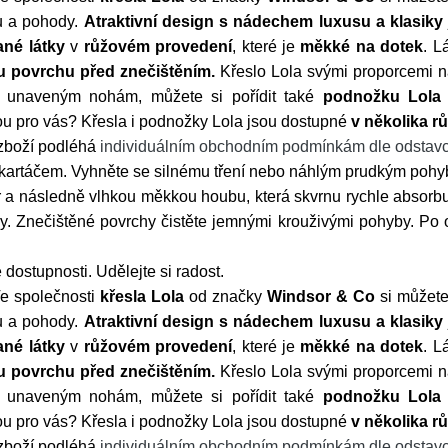
du a pohody.
Atraktivní design s nádechem luxusu a klasiky
ané látky
v
růžovém provedení
, které je
měkké na dotek
. L
 povrchu před znečištěním.
Křeslo Lola svými proporcemi n
m unaveným nohám, můžete si pořídit také
podnožku Lola
ou pro vás? Křesla i podnožky Lola jsou dostupné
v několika r
 zboží podléhá
individuálním obchodním podmínkám dle odstavc
kartáčem. Vyhněte se silnému tření nebo náhlým prudkým pohy
a následně vlhkou měkkou houbu, která skvrnu rychle absorbuj
dy. Znečištěné povrchy čistěte jemnými krouživými pohyby. Po 
dostupnosti. Udělejte si radost.
e společnosti
křesla Lola
od značky
Windsor
&
Co
si můžete 
du a pohody.
Atraktivní design s nádechem luxusu a klasiky
ané látky
v
růžovém provedení
, které je
měkké na dotek
. L
 povrchu před znečištěním.
Křeslo Lola svými proporcemi n
m unaveným nohám, můžete si pořídit také
podnožku Lola
ou pro vás? Křesla i podnožky Lola jsou dostupné
v několika r
 zboží podléhá
individuálním obchodním podmínkám dle odstavc