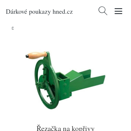
Dárkové poukazy hned.cz
Vyhledávání
Domů
/
Produkty
/
Dílna, stavba, zahrada
/
Řezačka na kopřivy
Řezačka na kopřivy