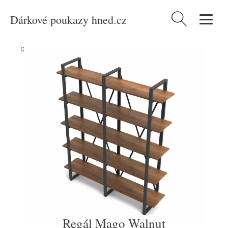
Dárkové poukazy hned.cz
Vyhledávání
Domů
/
Produkty
/
Nábytek
/
Regál Mago Walnut
Regál Mago Walnut