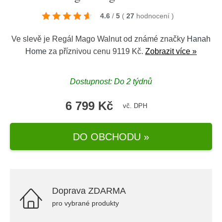
4.6
/
5
(
27
hodnocení
)
Ve slevě je Regál Mago Walnut od známé značky
Hanah
Home
za příznivou cenu 9119 Kč.
Zobrazit více »
Dostupnost: Do 2 týdnů
6 799 Kč
vč. DPH
DO OBCHODU »
Doprava ZDARMA
pro vybrané produkty