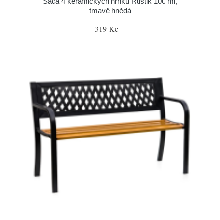
Sada 4 keramických hrnků Rustik 100 ml,
tmavě hnědá
319 Kč