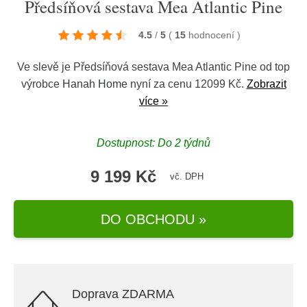
Předsíňová sestava Mea Atlantic Pine
4.5
/
5
(
15
hodnocení
)
Ve slevě je Předsíňová sestava Mea Atlantic Pine od top
výrobce
Hanah Home
nyní za cenu 12099 Kč.
Zobrazit
více »
Dostupnost: Do 2 týdnů
9 199 Kč
vč. DPH
DO OBCHODU »
Doprava ZDARMA