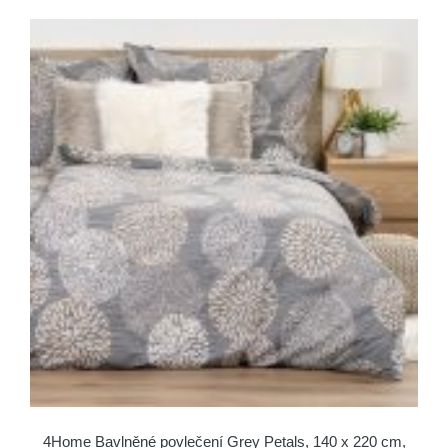
4Home Bavlněné povlečení Grey Petals, 140 x 220 cm,