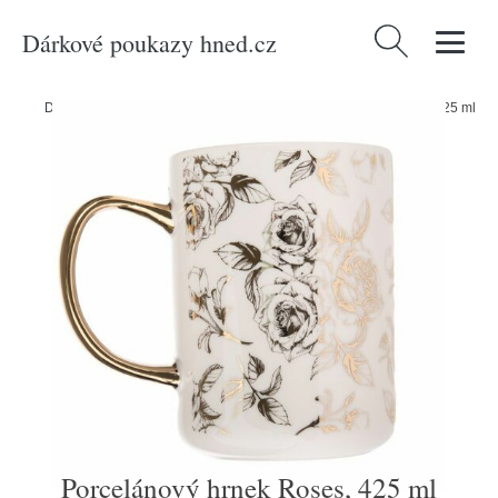
Dárkové poukazy hned.cz
Vyhledávání
Domů
/
Produkty
/
Bydlení a doplňky
/
Porcelánový hrnek Roses, 425 ml
Porcelánový hrnek Roses, 425 ml