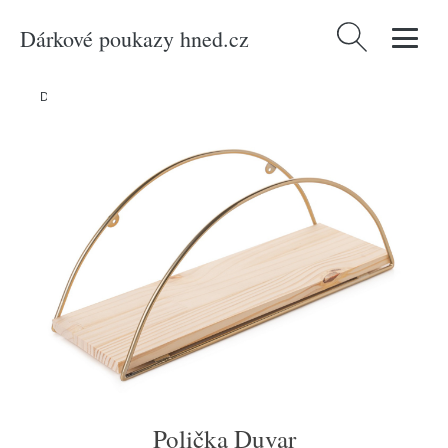
Dárkové poukazy hned.cz
Vyhledávání
Domů
/
Produkty
/
Bydlení a doplňky
/
Polička Duvar
Polička Duvar