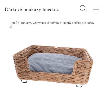
Dárkové poukazy hned.cz
Vyhledávání
Domů
/
Produkty
/
Chovatelské potřeby
/
Pletený pelíšek pro kočky
šedá, 50 x 20 x 40 cm