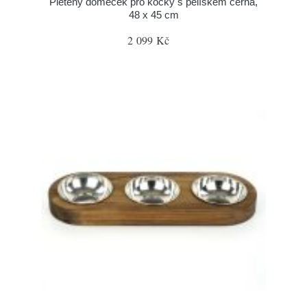
Pletený domeček pro kočky s pelíškem černá,
48 x 45 cm
2 099 Kč