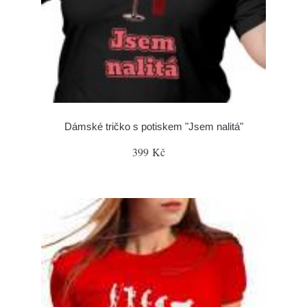
Dámské tričko s potiskem "Jsem nalitá"
399 Kč