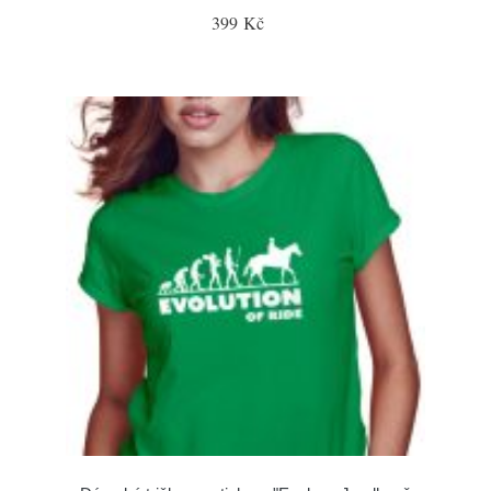
399 Kč