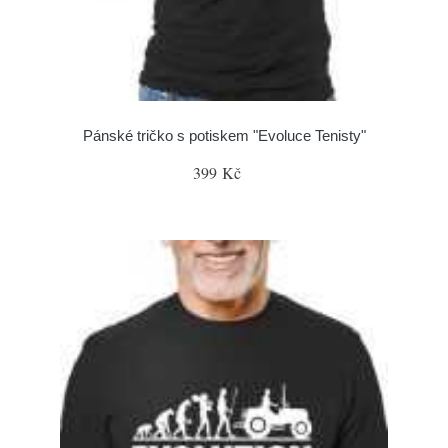
Pánské tričko s potiskem "Evoluce Tenisty"
399 Kč