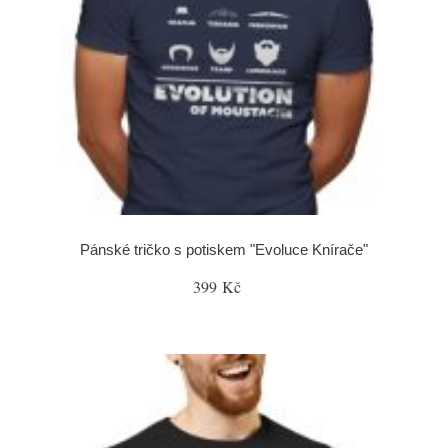
Pánské tričko s potiskem "Evoluce Knírače"
399 Kč