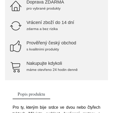
Doprava ZDARMA
pro vybrané produkty
Vrácení zboží do 14 dní
zdarma a bez rizika
Prověřený český obchod
s kvalitními produkty
Nakupujte kdykoli
máme otevřeno 24 hodin denně
Popis produktu
Pro ty, kterým bije srdce ve dvou nebo čtyřech