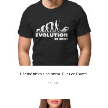
Pánské tričko s potiskem "Evoluce Plavce"
399 Kč