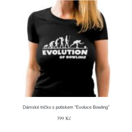
Dámské tričko s potiskem "Evoluce Bowling"
399 Kč