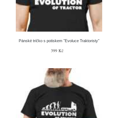
Pánské tričko s potiskem "Evoluce Traktoristy"
399 Kč