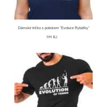
Dámské tričko s potiskem "Evoluce Rybářky"
399 Kč