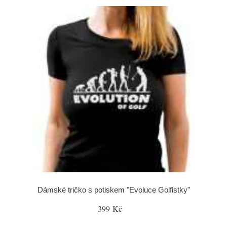
Dámské tričko s potiskem "Evoluce Golfistky"
399 Kč