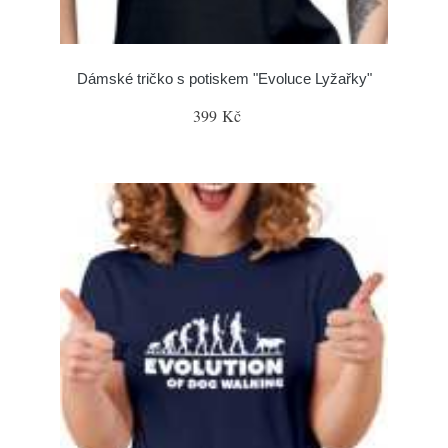
Dámské tričko s potiskem "Evoluce Lyžařky"
399 Kč