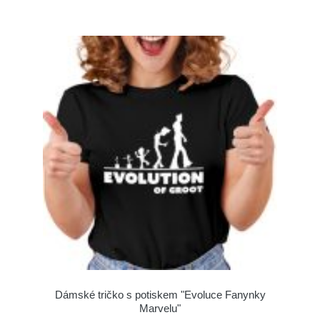
Dámské tričko s potiskem "Evoluce Fanynky
Marvelu"