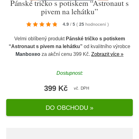
Pánské tričko s potiskem “Astronaut s
pivem na lehátku”
4.9
/
5
(
25
hodnocení
)
Velmi oblíbený produkt
Pánské tričko s potiskem
“Astronaut s pivem na lehátku”
od kvalitního výrobce
Manboxeo
za akční cenu 399 Kč.
Zobrazit více »
Dostupnost:
399 Kč
vč. DPH
DO OBCHODU »