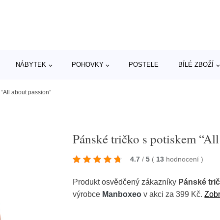
NÁBYTEK
POHOVKY
POSTELE
BÍLÉ ZBOŽÍ
 “All about passion”
Pánské tričko s potiskem “Al
4.7
/
5
(
13
hodnocení
)
Produkt osvědčený zákazníky
Pánské tri
výrobce
Manboxeo
v akci za 399 Kč.
Zobr