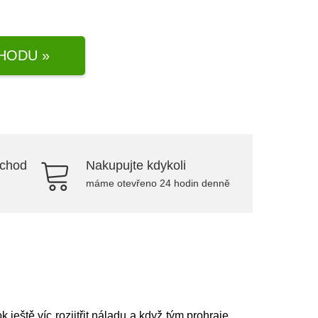
HODU »
bchod
Nakupujte kdykoli
máme otevřeno 24 hodin denně
ještě víc rozjitřit náladu a když tým prohraje,