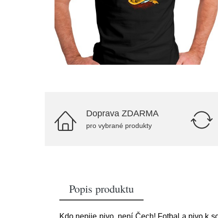
Doprava ZDARMA
pro vybrané produkty
Popis produktu
Kdo nepije pivo, není Čech! Fotbal a pivo k so