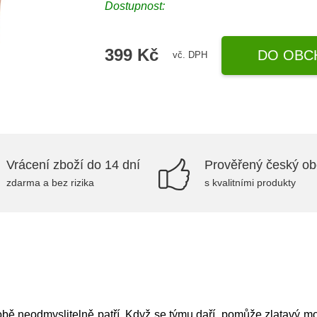
Dostupnost:
399 Kč
DO OBC
vč. DPH
Vrácení zboží do 14 dní
Prověřený český o
zdarma a bez rizika
s kvalitními produkty
bě neodmyslitelně patří. Když se týmu daří, pomůže zlatavý mok 