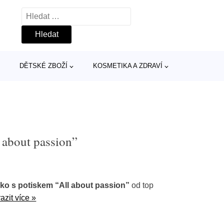
Vyhledávání
DĚTSKÉ ZBOŽÍ
KOSMETIKA A ZDRAVÍ
l about passion”
čko s potiskem “All about passion”
od top
azit více »