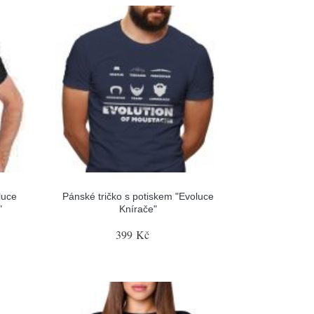
luce
Pánské tričko s potiskem "Evoluce
"
Knírače"
399 Kč