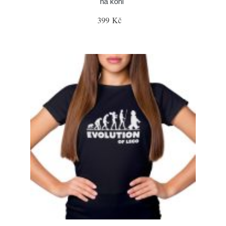
na koni"
399 Kč