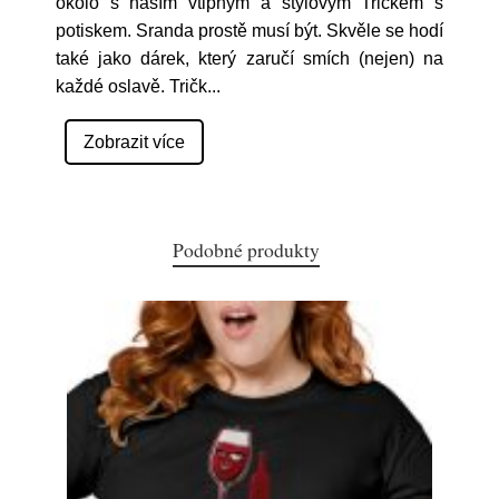
okolo s naším vtipným a stylovým Tričkem s
potiskem. Sranda prostě musí být. Skvěle se hodí
také jako dárek, který zaručí smích (nejen) na
každé oslavě. Tričk
...
Zobrazit více
Podobné produkty