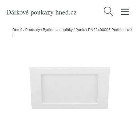
Dárkové poukazy hned.cz
Vyhledávání
Domů
/
Produkty
/
Bydlení a doplňky
/
Panlux PN22400005 Podhledové
LED svítidlo Downlight CCT Square bílá, 6 W