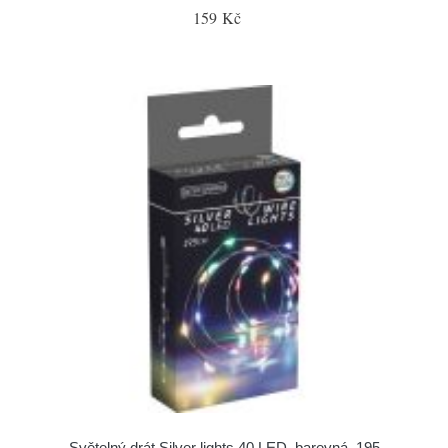
159 Kč
Světelný drát Silver lights 40 LED, barevná, 195