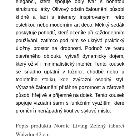
eleganci, která spojuje oblý tvar s bohatou
strukturou látky. Olivový odstín čalounění působí
klidně a ladí s interiéry inspirovanými retro
estetikou nebo moderním art deco. Měkký sedák
poskytuje pohodlí, které oceníte při každodenním
používání, zatímco pod ním se ukrývá praktický
úložný prostor na drobnosti. Podnož ve tvaru
otevřeného oblouku vytváří dynamický dojem,
který oživí i minimalistický interiér. Tento kousek
se snadno uplatní v ložnici, chodbě nebo u
toaletního stolku, kde zvýrazní osobitý styl.
Výrazné čalounění přitáhne pozornost a zároveň
působí hřejivě a příjemně na dotek. Tento kousek
spojuje vizuální šarm s funkčním využitím, které
promění i nenápadný kout ve stylové místo.
Popis produktu Nordic Living Zelený taburet
Walzdor 42 cm