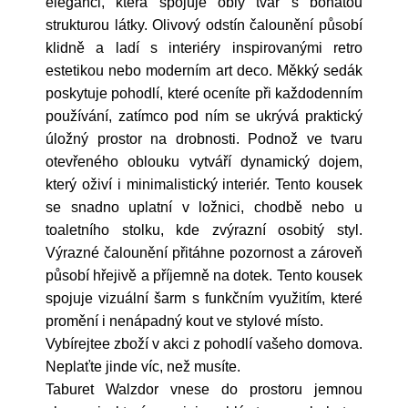
eleganci, která spojuje oblý tvar s bohatou
strukturou látky. Olivový odstín čalounění působí
klidně a ladí s interiéry inspirovanými retro
estetikou nebo moderním art deco. Měkký sedák
poskytuje pohodlí, které oceníte při každodenním
používání, zatímco pod ním se ukrývá praktický
úložný prostor na drobnosti. Podnož ve tvaru
otevřeného oblouku vytváří dynamický dojem,
který oživí i minimalistický interiér. Tento kousek
se snadno uplatní v ložnici, chodbě nebo u
toaletního stolku, kde zvýrazní osobitý styl.
Výrazné čalounění přitáhne pozornost a zároveň
působí hřejivě a příjemně na dotek. Tento kousek
spojuje vizuální šarm s funkčním využitím, které
promění i nenápadný kout ve stylové místo.
Vybírejtee zboží v akci z pohodlí vašeho domova.
Neplaťte jinde víc, než musíte.
Taburet Walzdor vnese do prostoru jemnou