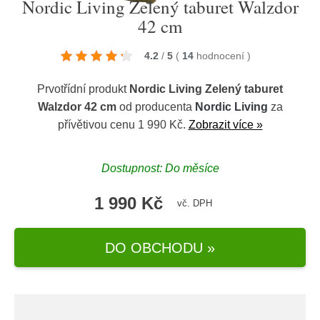
Nordic Living Zelený taburet Walzdor
42 cm
4.2
/
5
(
14
hodnocení
)
Prvotřídní produkt
Nordic Living Zelený taburet
Walzdor 42 cm
od producenta
Nordic Living
za
přívětivou cenu 1 990 Kč.
Zobrazit více »
Dostupnost: Do měsíce
1 990 Kč
vč. DPH
DO OBCHODU »