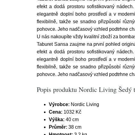
efekt a dodá prostoru sofistikovaný nádech
elegantně doplní boho prostředí a v modern
flexibilně, takže se snadno přizpůsobí růz
pohovce. Jeho nadčasový vzhled podtrhne char
U nás nakoupíte vždy kvalitní zboží za bombast
Taburet Sansa zaujme na první pohled originál
efekt a dodá prostoru sofistikovaný nádech
elegantně doplní boho prostředí a v modern
flexibilně, takže se snadno přizpůsobí růz
pohovce. Jeho nadčasový vzhled podtrhne char
Popis produktu Nordic Living Šedý 
Výrobce:
Nordic Living
Cena:
1032 Kč
Výška:
40 cm
Průměr:
38 cm
Hmotnost:
3,2 kg