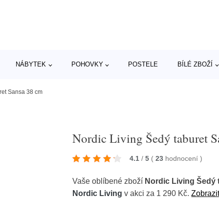
NÁBYTEK
POHOVKY
POSTELE
BÍLÉ ZBOŽÍ
uret Sansa 38 cm
Nordic Living Šedý taburet 
4.1
/
5
(
23
hodnocení
)
Vaše oblíbené zboží
Nordic Living Šedý
Nordic Living
v akci za 1 290 Kč.
Zobrazit