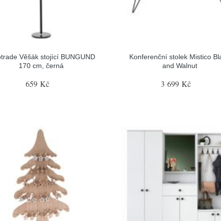
otrade Věšák stojící BUNGUND
Konferenční stolek Mistico Bl
170 cm, černá
and Walnut
659 Kč
3 699 Kč