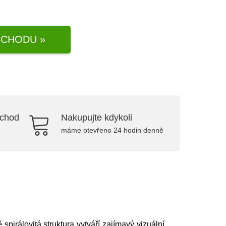
CHODU »
bchod
Nakupujte kdykoli
máme otevřeno 24 hodin denně
pirálovitá struktura vytváří zajímavý vizuální