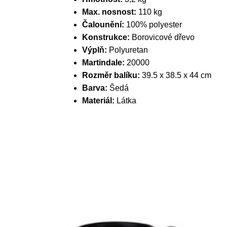
Max. nosnost:
110 kg
Čalounění:
100% polyester
Konstrukce:
Borovicové dřevo
Výplň:
Polyuretan
Martindale:
20000
Rozměr balíku:
39.5 x 38.5 x 44 cm
Barva:
Šedá
Materiál:
Látka