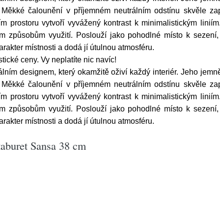
. Měkké čalounění v příjemném neutrálním odstínu skvěle zap
ím prostoru vytvoří vyvážený kontrast k minimalistickým lini
ným způsobům využití. Poslouží jako pohodlné místo k sezení
akter místnosti a dodá jí útulnou atmosféru.
ické ceny. Vy neplatíte nic navíc!
ním designem, který okamžitě oživí každý interiér. Jeho jemně s
. Měkké čalounění v příjemném neutrálním odstínu skvěle zap
ím prostoru vytvoří vyvážený kontrast k minimalistickým lini
ným způsobům využití. Poslouží jako pohodlné místo k sezení
akter místnosti a dodá jí útulnou atmosféru.
taburet Sansa 38 cm