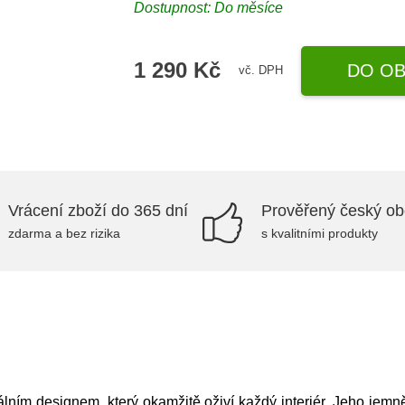
Dostupnost: Do měsíce
1 290 Kč
DO OB
vč. DPH
Vrácení zboží do 365 dní
Prověřený český o
zdarma a bez rizika
s kvalitními produkty
ním designem, který okamžitě oživí každý interiér. Jeho jemně s