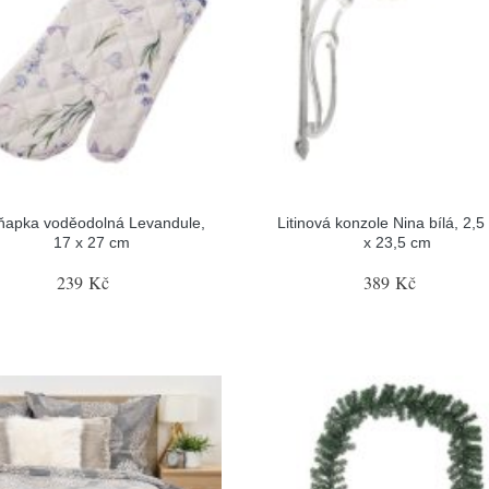
ňapka voděodolná Levandule,
Litinová konzole Nina bílá, 2,5
17 x 27 cm
x 23,5 cm
239 Kč
389 Kč