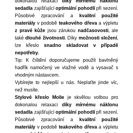
dokonalou relaxaci
díky mírnému náklonu
sedadla
zajišťující
optimální
pohodlí
při sezení.
Působivé zpracování a
kvalitní použité
materiály
v podobě
teakového
dřeva
a výpletu
z pravé kůže
jsou zárukou
nadčasovosti
, ale
také
dlouhé
životnosti
. Díky
možnosti
složení
,
lze křeslo
snadno skladovat v případě
nepotřeby.
Tip: K čištění doporučujeme použít bavlněný
hadřík namočený ve vlažné vodě a vysavač s
vhodným nástavcem.
Vybírejte to nejlepší u nás. Neplaťte jinde víc,
než musíte.
Stylové křeslo Molie
je skvělou volbou pro
dokonalou relaxaci
díky mírnému náklonu
sedadla
zajišťující
optimální
pohodlí
při sezení.
Působivé zpracování a
kvalitní použité
materiály
v podobě
teakového
dřeva
a výpletu