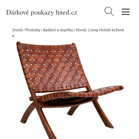
Dárkové poukazy hned.cz
Vyhledávání
Domů
/
Produkty
/
Bydlení a doplňky
/
Nordic Living Hnědé kožené
křeslo Molie s výpletem