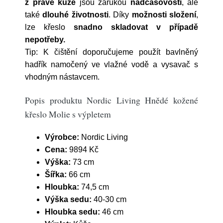
z pravé kůže
jsou zárukou
nadčasovosti
, ale
také
dlouhé
životnosti
. Díky
možnosti
složení
,
lze křeslo
snadno skladovat v případě
nepotřeby.
Tip: K čištění doporučujeme použít bavlněný
hadřík namočený ve vlažné vodě a vysavač s
vhodným nástavcem.
Popis produktu Nordic Living Hnědé kožené
křeslo Molie s výpletem
Výrobce:
Nordic Living
Cena:
9894 Kč
Výška:
73 cm
Šířka:
66 cm
Hloubka:
74,5 cm
Výška sedu:
40-30 cm
Hloubka sedu:
46 cm