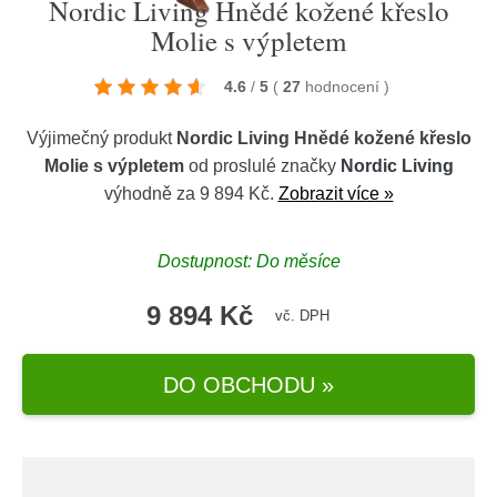
Nordic Living Hnědé kožené křeslo
Molie s výpletem
4.6
/
5
(
27
hodnocení
)
Výjimečný produkt
Nordic Living Hnědé kožené křeslo
Molie s výpletem
od proslulé značky
Nordic Living
výhodně za 9 894 Kč.
Zobrazit více »
Dostupnost: Do měsíce
9 894 Kč
vč. DPH
DO OBCHODU »