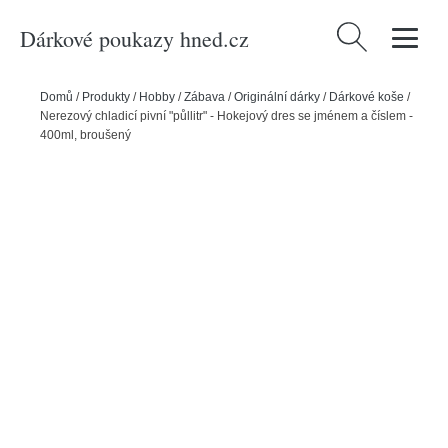
Dárkové poukazy hned.cz
Vyhledávání
Domů
/
Produkty
/
Hobby
/
Zábava
/
Originální dárky
/
Dárkové koše
/
Nerezový chladicí pivní "půllitr" - Hokejový dres se jménem a číslem -
400ml, broušený