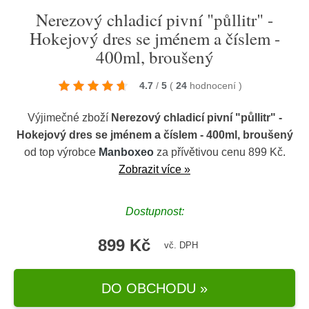
Nerezový chladicí pivní "půllitr" -
Hokejový dres se jménem a číslem -
400ml, broušený
4.7
/
5
(
24
hodnocení
)
Výjimečné zboží
Nerezový chladicí pivní "půllitr" -
Hokejový dres se jménem a číslem - 400ml, broušený
od top výrobce
Manboxeo
za přívětivou cenu 899 Kč.
Zobrazit více »
Dostupnost:
899 Kč
vč. DPH
DO OBCHODU »