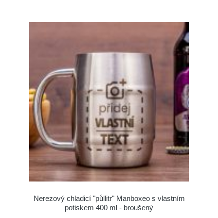
Nerezový chladicí "půllitr" Manboxeo s vlastním
potiskem 400 ml - broušený