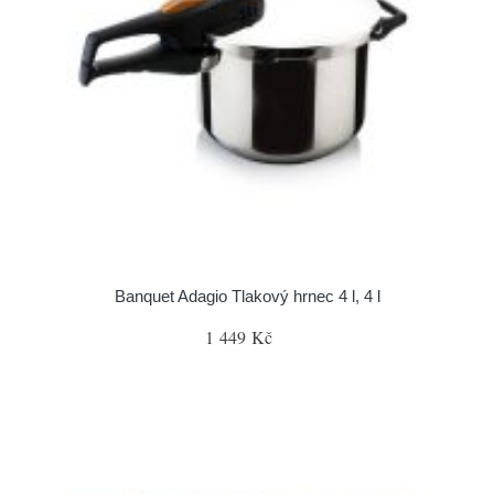
Banquet Adagio Tlakový hrnec 4 l, 4 l
1 449 Kč