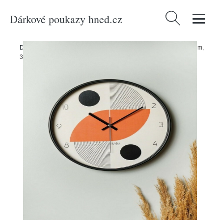
Dárkové poukazy hned.cz
Vyhledávání
Domů
/
Produkty
/
Bydlení a doplňky
/
Nástěnné hodiny Vivre Inzbhm,
30 x 30 cm