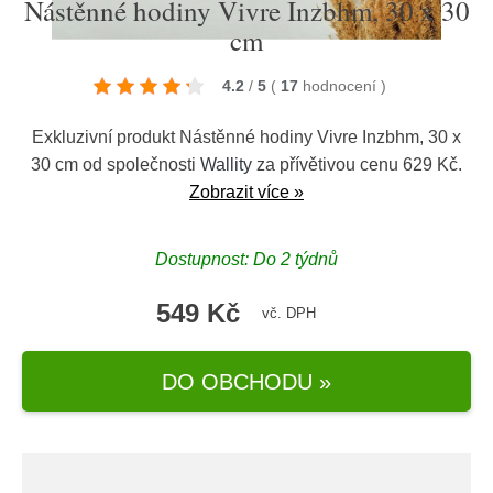
Nástěnné hodiny Vivre Inzbhm, 30 x 30
cm
4.2
/
5
(
17
hodnocení
)
Exkluzivní produkt Nástěnné hodiny Vivre Inzbhm, 30 x
30 cm od společnosti
Wallity
za přívětivou cenu 629 Kč.
Zobrazit více »
Dostupnost: Do 2 týdnů
549 Kč
vč. DPH
DO OBCHODU »