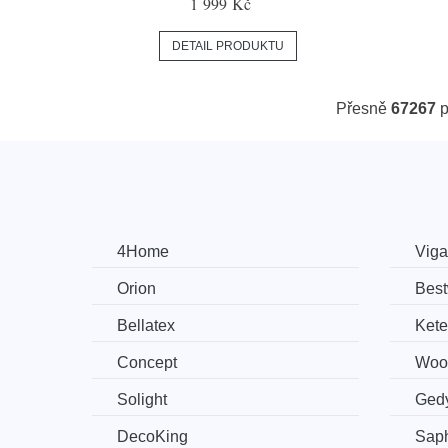
1 999 Kč
DETAIL PRODUKTU
Přesně
67267
p
4Home
Vig
Orion
Bes
Bellatex
Kete
Concept
Woo
Solight
Ged
DecoKing
Sap