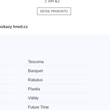
2 499 Kč
DETAIL PRODUKTU
oukazy hned.cz
Tescoma
Banquet
Rabalux
Plastia
Vitility
Future Time