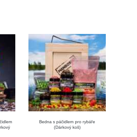
čidlem
Bedna s páčidlem pro rybáře
rkový
(Dárkový koš)