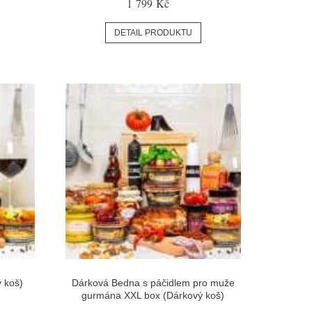
1 799 Kč
DETAIL PRODUKTU
 koš)
Dárková Bedna s páčidlem pro muže
gurmána XXL box (Dárkový koš)