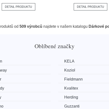
DETAIL PRODUKTU
DETAIL PRODUKTU
roduktů od
509 výrobců
najdete v našem katalogu
Dárkové p
Oblíbené značky
an
KELA
tway
Koziol
r
Fieldmann
dy
Kvalitex
y
Herding
ho
Guzzanti