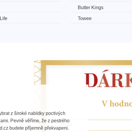
Butter Kings
Life
Towee
rat z široké nabídky poctivých
ami. Pevně věříme, že z pestrého
.cz budete příjemně překvapeni.